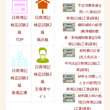
予定消費単価を
用いた場合[日
日商簿記
日商簿記
商簿記2級(工業)講座]
検定試験2
検定試験2
棚卸減耗の処理
(帳簿棚卸数
級
級
量・実地棚卸数量)[日商
TOP
掲示板
簿記2級(工業)講座]
材料費の計算
(先入先出法・
平均法)[日商簿記2級(工
日商簿記
業)講座]
日商簿記
検定試験2
材料を消費した
検定試験2
級
ときの処理[日
級
主催者サ
商簿記2級(工業)講座]
新着記事
材料購入時の処
イト
理[日商簿記2級
(工業)講座]