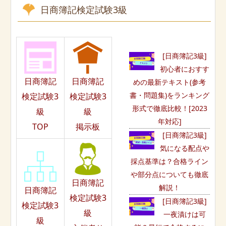
日商簿記検定試験3級
[日商簿記3級]
初心者におすす
日商簿記
日商簿記
めの最新テキスト(参考
書・問題集)をランキング
検定試験3
検定試験3
形式で徹底比較！[2023
級
級
年対応]
TOP
掲示板
[日商簿記3級]
気になる配点や
採点基準は？合格ライン
や部分点についても徹底
日商簿記
解説！
日商簿記
検定試験3
[日商簿記3級]
検定試験3
級
一夜漬けは可
級