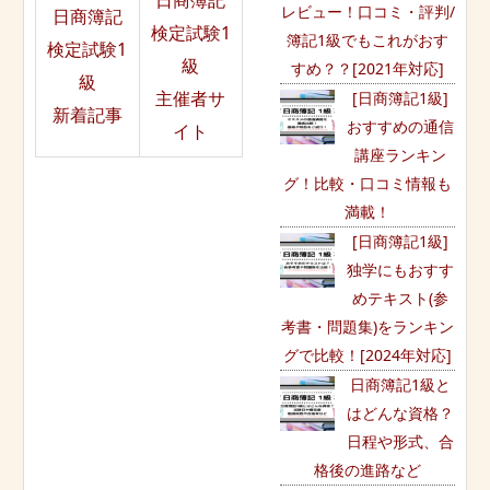
日商簿記
レビュー！口コミ・評判/
日商簿記
検定試験1
簿記1級でもこれがおす
検定試験1
級
すめ？？[2021年対応]
級
主催者サ
[日商簿記1級]
新着記事
おすすめの通信
イト
講座ランキン
グ！比較・口コミ情報も
満載！
[日商簿記1級]
独学にもおすす
めテキスト(参
考書・問題集)をランキン
グで比較！[2024年対応]
日商簿記1級と
はどんな資格？
日程や形式、合
格後の進路など