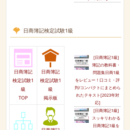
日商簿記検定試験1級
[日商簿記1級]
簿記の教科書・
日商簿記
日商簿記
問題集日商1級
をレビュー！口コミ・評
検定試験1
検定試験1
判/コンパクトにまとめら
級
級
れたテキスト[2023年対
TOP
掲示板
応]
[日商簿記1級]
スッキリわかる
日商簿記1級を