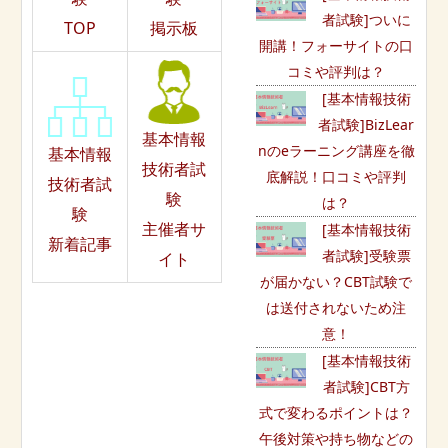
者試験]ついに
TOP
掲示板
開講！フォーサイトの口
コミや評判は？
[基本情報技術
者試験]BizLear
基本情報
nのeラーニング講座を徹
基本情報
技術者試
底解説！口コミや評判
技術者試
験
は？
験
主催者サ
[基本情報技術
新着記事
者試験]受験票
イト
が届かない？CBT試験で
は送付されないため注
意！
[基本情報技術
者試験]CBT方
式で変わるポイントは？
午後対策や持ち物などの