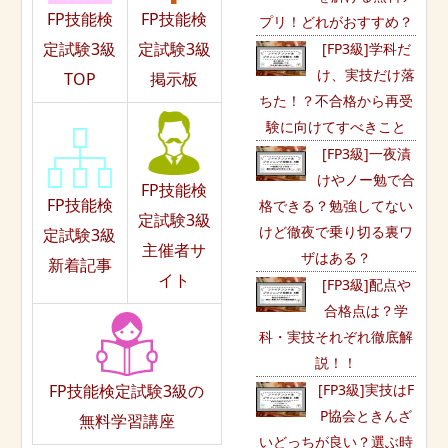
FP技能検
FP技能検
プリ！どれがおすすめ？
定試験3級
定試験3級
[FP3級]学科だ
け、実技だけ落
TOP
掲示板
ちた！？不合格から再受
験に向けてすべきこと
[FP3級]一夜漬
けやノー勉で合
FP技能検
FP技能検
格できる？勉強してない
定試験3級
けど徹夜で乗り切る裏ワ
定試験3級
主催者サ
ザはある？
新着記事
イト
[FP3級]配点や
合格点は？学
科・実技それぞれ徹底解
説！！
[FP3級]実技はF
FP技能検定試験3級の
P協会ときんざ
無料学習講座
いどっちが良い？選ぶ時