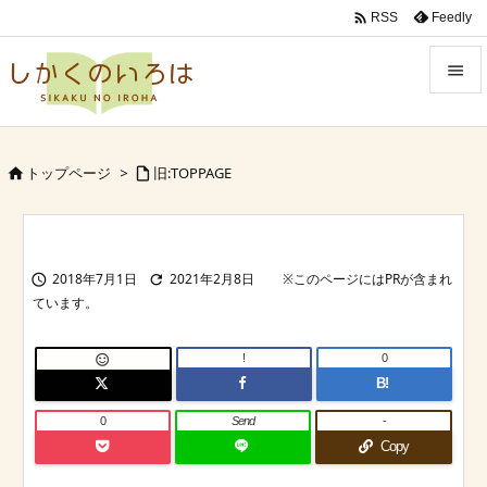

Feedly
RSS


Menu

トップページ
>
旧:TOPPAGE


Sidebar

Prev
2018年7月1日
2021年2月8日



Next

!
0

Search
B!
0
Send
-
Copy