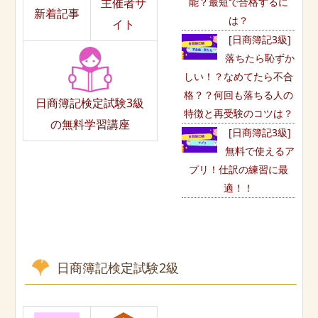
主催者サ
能？最短で合格するに
新着記事
は？
イト
[日商簿記3級]
落ちたら恥ずか
しい！？なめてたら不合
格？？何回も落ちる人の
日商簿記検定試験3級
特徴と再受験のコツは？
の無料学習講座
[日商簿記3級]
無料で使えるア
プリ！仕訳の練習に最
適！！
日商簿記検定試験2級