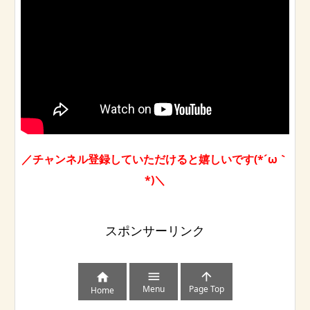
／チャンネル登録していただけると嬉しいです(*´ω｀
*)＼
スポンサーリンク



Menu
Page Top
Home