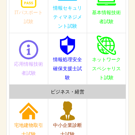
情報セキュリ
ITパスポート
基本情報技術
ティマネジメ
試験
者試験
ント試験
情報処理安全
ネットワーク
応用情報技術
確保支援士試
スペシャリス
者試験
験
ト試験
ビジネス・経営
宅地建物取引
中小企業診断
士試験
士試験