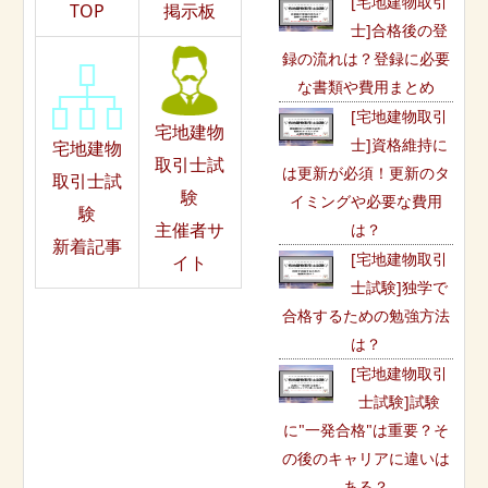
[宅地建物取引
TOP
掲示板
士]合格後の登
録の流れは？登録に必要
な書類や費用まとめ
[宅地建物取引
宅地建物
士]資格維持に
宅地建物
取引士試
は更新が必須！更新のタ
取引士試
験
イミングや必要な費用
験
主催者サ
は？
新着記事
[宅地建物取引
イト
士試験]独学で
合格するための勉強方法
は？
[宅地建物取引
士試験]試験
に"一発合格"は重要？そ
の後のキャリアに違いは
ある？