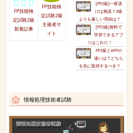
[FP2級]一夜漬
FP技能検
FP技能検
けは無謀？3級
定試験2級
よりも厳しい理由は？
定試験2級
主催者サ
[FP2級]無料で
新着記事
イト
学習できるアプ
リはこれだ！
FP2級とAFPの
違いは？どちら
を先に取得するべき？
情報処理技術者試験