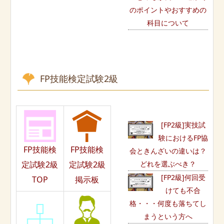
のポイントやおすすめの
科目について
FP技能検定試験2級
[FP2級]実技試
験におけるFP協
FP技能検
FP技能検
会ときんざいの違いは？
どれを選ぶべき？
定試験2級
定試験2級
[FP2級]何回受
TOP
掲示板
けても不合
格・・・何度も落ちてし
まうという方へ