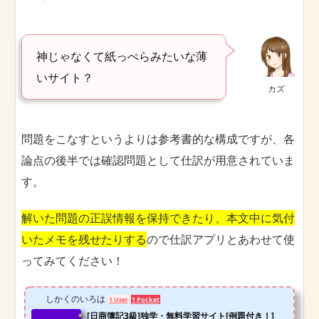
神じゃなくて紙っぺらみたいな薄
いサイト？
カズ
問題をこなすというよりは参考書的な構成ですが、各
論点の後半では確認問題として仕訳が用意されていま
す。
解いた問題の正誤情報を保持できたり、本文中に気付
いたメモを残せたりする
ので仕訳アプリとあわせて使
ってみてください！
しかくのいろは
1 User
1 Pocket
[日商簿記3級]独学・無料学習サイト[例題付き！]