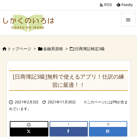

Feedly
RSS


Menu

トップページ
>
金融系資格
>
日商簿記検定3級



Sidebar

Prev
[日商簿記3級]無料で使えるアプリ！仕訳の練

習に最適！！
Next

2021年2月3日
2021年11月30日


Search
!
0

B!