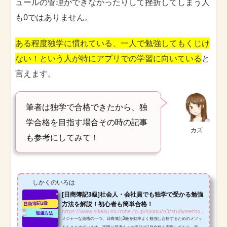
ュールの管理ができなかったりして挫折してしまう人
も0ではありません。
ある程度独学に慣れている、一人で勉強してもくじけ
ない！という人が特にアプリでの学習に向いている
と
言えます。
筆者は独学で合格できたから、独
学合格を目指す場合その時の記事
カズ
も参考にしてみて！
しかくのいろは
[日商簿記3級]社会人・会社員でも独学で受かる勉強
方法を解説！初心者も簡単合格！
https://www.sikaku-no-iroha.co.jp/sikaku/n3/studymethod-n3
メジャーな資格の一つ、日商簿記3級を効率よく勉強し合格するためのメソッ
ドをまとめています。実際に筆者もこの手法で1発合格を実現しており、再現