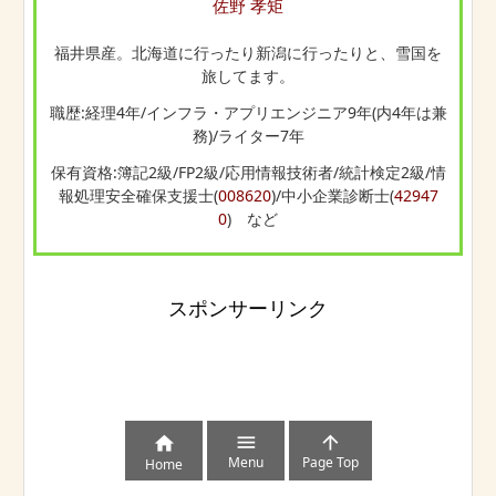
佐野 孝矩
福井県産。北海道に行ったり新潟に行ったりと、雪国を
旅してます。
職歴:経理4年/インフラ・アプリエンジニア9年(内4年は兼
務)/ライター7年
保有資格:簿記2級/FP2級/応用情報技術者/統計検定2級/情
報処理安全確保支援士(
008620
)/中小企業診断士(
42947
0
) など
スポンサーリンク



Menu
Page Top
Home