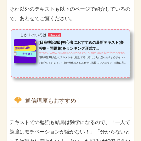
それ以外のテキストも以下のページで紹介しているの
で、あわせてご覧ください。
しかくのいろは
1 Pocket
[日商簿記3級]初心者におすすめの最新テキスト(参
考書・問題集)をランキング形式で...
https://www.sikaku-no-iroha.co.jp/sikaku/n3/referencebooks-n3
日商簿記3級向けのテキストを比較してそれぞれの良い点やおすすめポイント
を紹介しています。中身の画像などもあわせて掲載しているので、実際に見比
べて「自分に合う！」「長く使える！」と思ったものを選んでください！
通信講座もおすすめ！
テキストでの勉強も結局は独学になるので、「一人で
勉強はモチベーションが続かない！」「分からないと