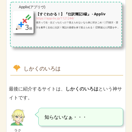
Appliv(アプリヴ)
【すぐわかる！】『仕訳簿記3級』 - Appliv
https://app-liv.jp/1121244/
借方って右・左どっちだっけ？覚えられないなら体に叩きこめ！| (1)借方・貸
方を素早く左右に仕訳！簿記の基礎を体で覚えられる！ (2)間違えた問題を中
心に出題してくれるので、効率的な学習が可能 (3)試験のコツを抑えたQ&Aな
ど、資格勉強のお供に最適な機能が満載
しかくのいろは
最後に紹介するサイトは、
しかくのいろは
という神サ
イトです。
知らないなぁ・・・
ラク