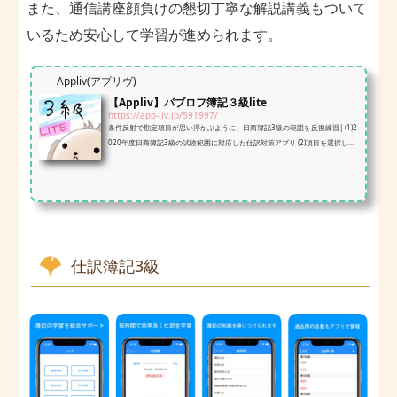
また、通信講座顔負けの懇切丁寧な解説講義もついて
いるため安心して学習が進められます。
Appliv(アプリヴ)
【Appliv】パブロフ簿記３級lite
https://app-liv.jp/591997/
条件反射で勘定項目が思い浮かぶように、日商簿記3級の範囲を反復練習| (1)2
020年度日商簿記3級の試験範囲に対応した仕訳対策アプリ (2)項目を選択して
貸借対照表を埋めていくだけだから、手軽に勉強できる (3)詳しい解説付き。
回答の比較もできるから修正点も分かりやすい
仕訳簿記3級