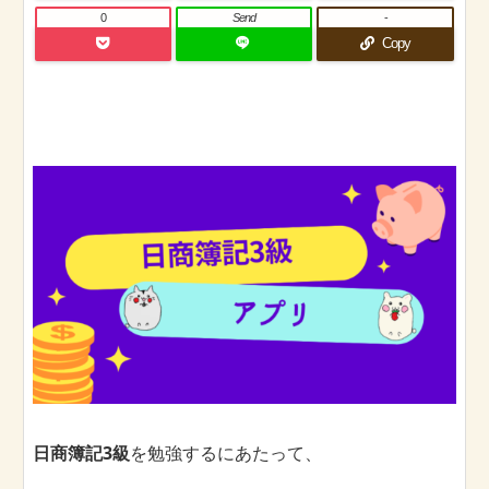
0
Send
-
Copy
日商簿記3級
を勉強するにあたって、