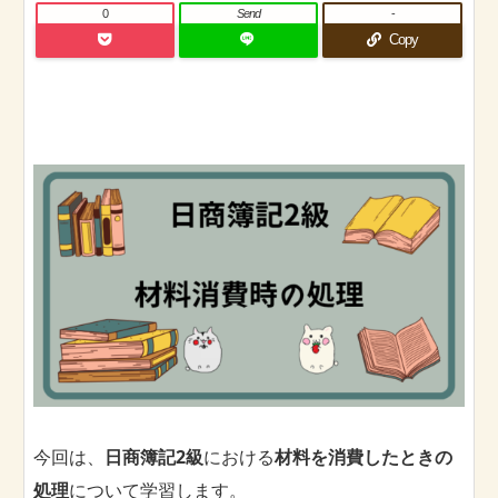
0
Send
-
Copy
今回は、
日商簿記2級
における
材料を消費したときの
処理
について学習します。