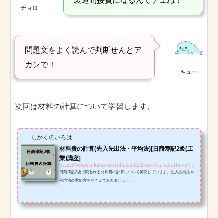
製造間接費になるんでチュね！
チョロ
問題文をよく読んで判断せんとア
カンで！
キュー
次回は材料の計算について学習します。
しかくのいろは
材料費の計算(先入先出法・平均法)[日商簿記2級(工
業)講座]
https://www.sikaku-no-iroha.co.jp/2kyu-n/calculation-of-material-cost-n2i
日商簿記2級で問われる材料費の計算について解説しています。先入先出法や
平均法の求め方を押さえておきましょう。