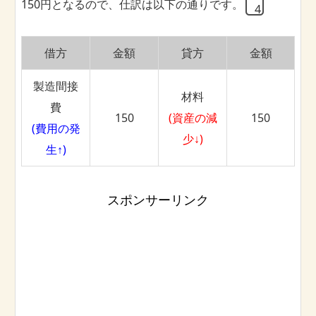
150円となるので、仕訳は以下の通りです。
借方
金額
貸方
金額
製造間接
材料
費
150
(資産の減
150
(費用の発
少↓)
生↑)
スポンサーリンク