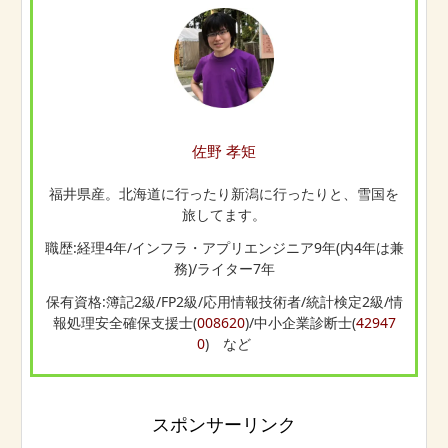
佐野 孝矩
福井県産。北海道に行ったり新潟に行ったりと、雪国を
旅してます。
職歴:経理4年/インフラ・アプリエンジニア9年(内4年は兼
務)/ライター7年
保有資格:簿記2級/FP2級/応用情報技術者/統計検定2級/情
報処理安全確保支援士(
008620
)/中小企業診断士(
42947
0
) など
スポンサーリンク