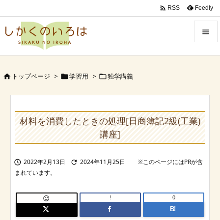

Feedly
RSS


Menu
トップページ
>
学習用
>
独学講義




Sidebar

Prev
材料を消費したときの処理[日商簿記2級(工業)

講座]
Next

2022年2月13日
2024年11月25日


Search
!
0

B!