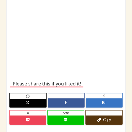
Please share this if you liked it!
!
0

B!
0
Send
-
Copy