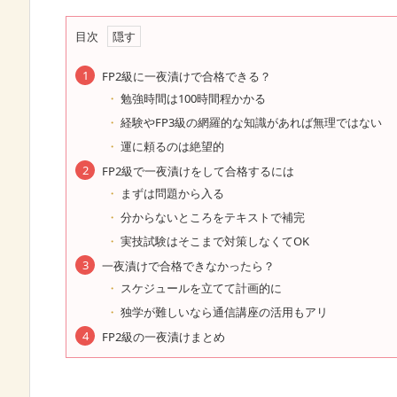
目次
FP2級に一夜漬けで合格できる？
勉強時間は100時間程かかる
経験やFP3級の網羅的な知識があれば無理ではない
運に頼るのは絶望的
FP2級で一夜漬けをして合格するには
まずは問題から入る
分からないところをテキストで補完
実技試験はそこまで対策しなくてOK
一夜漬けで合格できなかったら？
スケジュールを立てて計画的に
独学が難しいなら通信講座の活用もアリ
FP2級の一夜漬けまとめ