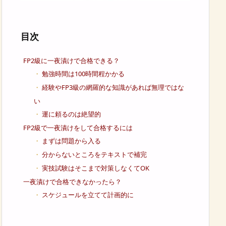
目次
FP2級に一夜漬けで合格できる？
勉強時間は100時間程かかる
経験やFP3級の網羅的な知識があれば無理ではな
い
運に頼るのは絶望的
FP2級で一夜漬けをして合格するには
まずは問題から入る
分からないところをテキストで補完
実技試験はそこまで対策しなくてOK
一夜漬けで合格できなかったら？
スケジュールを立てて計画的に
独学が難しいなら通信講座の活用もアリ
FP2級の一夜漬けまとめ