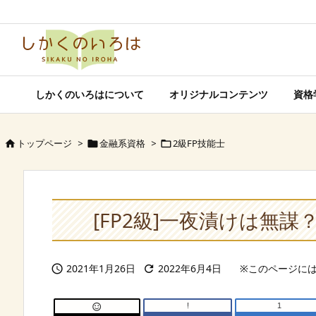
しかくのいろはについて
オリジナルコンテンツ
資格
トップページ
>
金融系資格
>
2級FP技能士



[FP2級]一夜漬けは無
2021年1月26日
2022年6月4日


!
1
