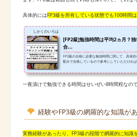
具体的には
FP3級を所有している状態でも100時間
しかくのいろは
[FP2級]勉強時間は平均2ヵ月
合...
https://www.sikaku-no-iroha.co.jp/sikaku/fp2/stud
FP2級の合格に必要な勉強時間に関して、具体
配分で合格しているので参考にしていただければ
一夜漬けで勉強できる時間はせいぜい8時間程なの
経験やFP3級の網羅的な知識が
実務経験があったり、FP3級の段階で網羅的に知識