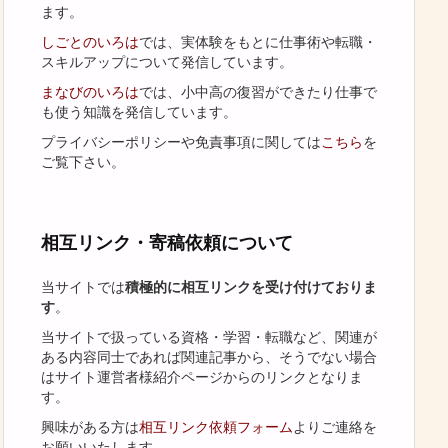
ます。
しごとのいろは
では、実体験をもとに仕事術や転職・
スキルアップについて発信しています。
まなびのいろは
では、小中高の復習ができたり仕事で
も使う知識を発信しています。
プライバシーポリシーや免責事項に関しては
こちら
を
ご覧下さい。
相互リンク・寄稿依頼について
当サイトでは
積極的に相互リンクを受け付けておりま
す
。
当サイトで扱っている資格・学習・転職など、関連が
ある内容同士であれば関連記事から、そうでない場合
はサイト運営者様紹介ページからのリンクとなりま
す。
興味がある方は
相互リンク依頼フォーム
よりご連絡を
お願いいたします。