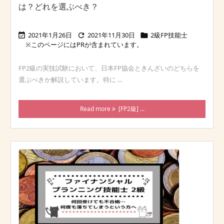
は？どれを選ぶべき？
2021年1月26日
2021年11月30日
2級FP技能士



FP2級の実技試験において、日本FP協会ときんざいのどちらを
選ぶべきか解説しています。特に ...
Read more
[FP2級] ...