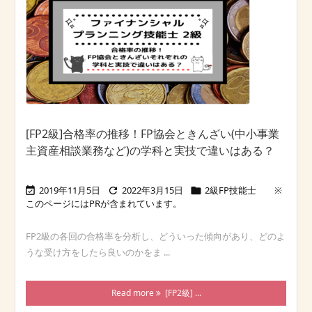
[FP2級]合格率の推移！FP協会ときんざい(中小事業
主資産相談業務など)の学科と実技で違いはある？
2019年11月5日
2022年3月15日
2級FP技能士



FP2級の各回の合格率を分析し、どういった傾向があり、どのよ
うな受け方をしたら良いのかをま ...
Read more
[FP2級] ...