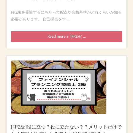
FP2級を受験するにあたって配点や合格基準がどれくらいか知る
必要があります。 自己採点をす ...
Read more
[FP2級] ...
[FP2級]役に立つ？役に立たない？？メリットだけで