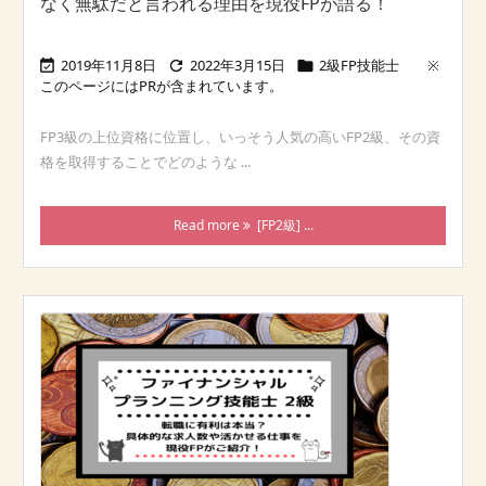
なく無駄だと言われる理由を現役FPが語る！
2019年11月8日
2022年3月15日
2級FP技能士



FP3級の上位資格に位置し、いっそう人気の高いFP2級、その資
格を取得することでどのような ...
Read more
[FP2級] ...