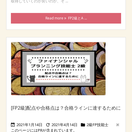
取得していくのが良いのか、そ ...
Read more
FP2級とA ...
[FP2級]配点や合格点は？合格ラインに達するために
2021年1月14日
2021年4月14日
2級FP技能士


