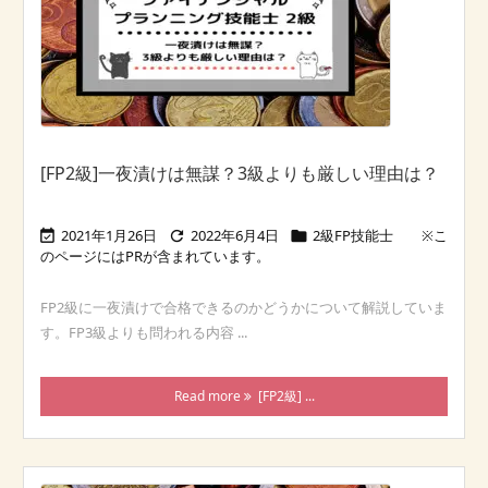
[FP2級]一夜漬けは無謀？3級よりも厳しい理由は？
2021年1月26日
2022年6月4日
2級FP技能士



FP2級に一夜漬けで合格できるのかどうかについて解説していま
す。FP3級よりも問われる内容 ...
Read more
[FP2級] ...