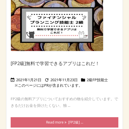
[FP2級]無料で学習できるアプリはこれだ！
2021年1月21日
2021年11月23日
2級FP技能士



FP2級の無料アプリについておすすめの物を紹介しています。で
きるだけお金を掛けたくない、独 ...
Read more
[FP2級] ...