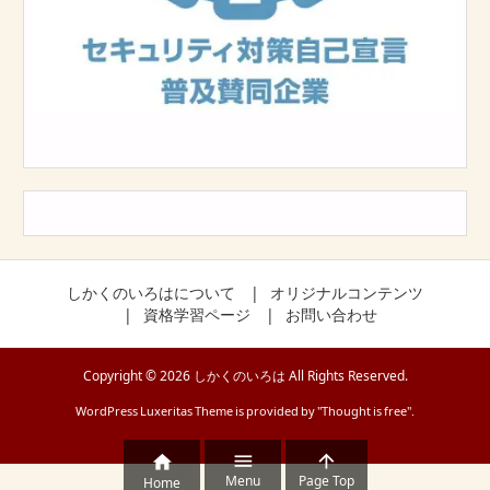
しかくのいろはについて
オリジナルコンテンツ
資格学習ページ
お問い合わせ
Copyright ©
2026
しかくのいろは
All Rights Reserved.
WordPress Luxeritas Theme is provided by "
Thought is free
".



Menu
Page Top
Home