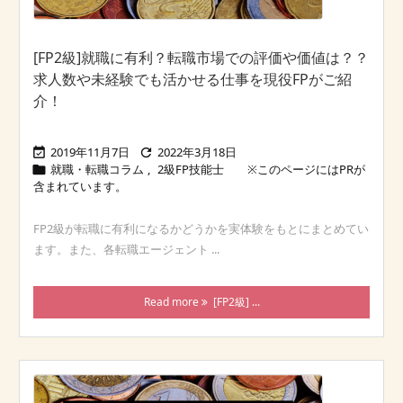
[FP2級]就職に有利？転職市場での評価や価値は？？
求人数や未経験でも活かせる仕事を現役FPがご紹
介！
2019年11月7日
2022年3月18日


就職・転職コラム
,
2級FP技能士

FP2級が転職に有利になるかどうかを実体験をもとにまとめてい
ます。また、各転職エージェント ...
Read more
[FP2級] ...