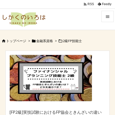

Feedly
RSS


Menu

トップページ
>
金融系資格
>
2級FP技能士



Sidebar

Prev

Next

Search
[FP2級]実技試験におけるFP協会ときんざいの違い