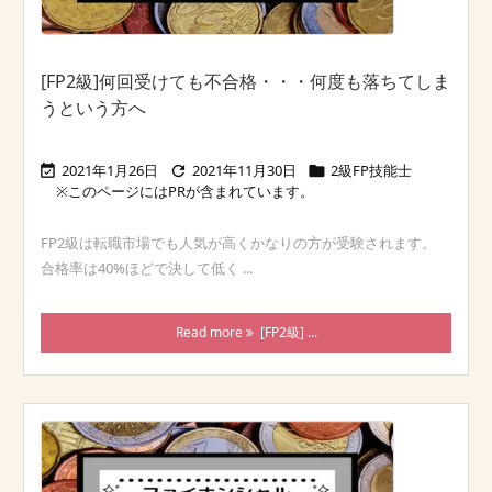
[FP2級]何回受けても不合格・・・何度も落ちてしま
うという方へ
2021年1月26日
2021年11月30日
2級FP技能士



FP2級は転職市場でも人気が高くかなりの方が受験されます。
合格率は40%ほどで決して低く ...
Read more
[FP2級] ...