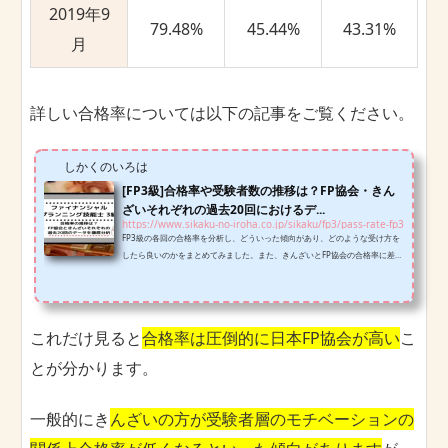
2019年9
79.48%
45.44%
43.31%
月
詳しい合格率については以下の記事をご覧ください。
しかくのいろは
[FP3級]合格率や受験者数の推移は？FP協会・きん
ざいそれぞれの過去20回におけるデ...
https://www.sikaku-no-iroha.co.jp/sikaku/fp3/pass-rate-fp3
FP3級の各回の合格率を分析し、どういった傾向があり、どのような受け方を
したら良いのかをまとめてみました。また、きんざいとFP協会の合格率に差が
出る理由やどちらを選べばよいかといった事についても触れています。
これだけ見ると
合格率は圧倒的に日本FP協会が高い
こ
とが分かります。
一般的にき
んざいの方が受験者層のモチベーションの