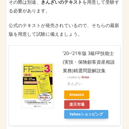
その際は別途、
きんざいのテキスト
を用意して受験す
る必要があります。
公式のテキストが発売されているので、そちらの最新
版を用意して試験に備えましょう。
’20~’21年版 3級FP技能士
(実技・保険顧客資産相談
業務)精選問題解説集
created by
Rinker
きんざい
Amazon
楽天市場
Yahooショッピング