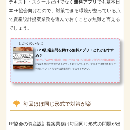
テキスト・スクールだけでなく
無料アプリ
でも基本日
本FP協会向けなので、対策できる環境が整っている点
で資産設計提案業務を選んでおくことが無難と言える
でしょう。
しかくのいろは
[FP3級]過去問を解ける無料アプリ！どれがおすす
め？
https://www.sikaku-no-iroha.co.jp/sikaku/fp3/application-fp3
FP3級を無料で学習できるアプリを紹介しています。できるだけ費用を抑えて
合格したい！と言う方は是非利用してみてください。
毎回ほぼ同じ形式で対策が楽
FP協会の資産設計提案業務は毎回同じ形式の問題が出