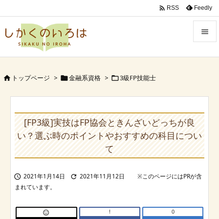

Feedly
RSS


Menu

トップページ
>
金融系資格
>
3級FP技能士



Sidebar

Prev
[FP3級]実技はFP協会ときんざいどっちが良

い？選ぶ時のポイントやおすすめの科目につい
Next
て

Search
2021年1月14日
2021年11月12日


!
0
