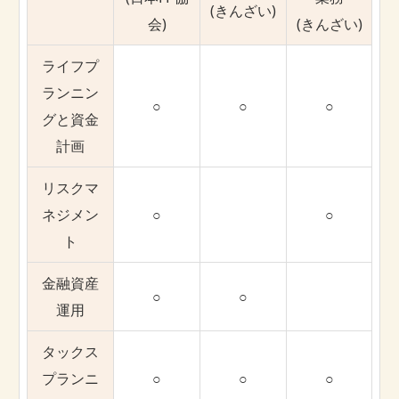
(きんざい)
会)
(きんざい)
ライフプ
ランニン
○
○
○
グと資金
計画
リスクマ
ネジメン
○
○
ト
金融資産
○
○
運用
タックス
プランニ
○
○
○