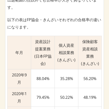
出題範囲の点以外でも合格率が大きく異なっていま
す。
以下の表はFP協会・きんざいそれぞれの合格率の違い
になります。
資産設計
保険顧客
個人資産
提案業務
資産相談
年月
相談業務
(日本FP協
業務
(きんざい)
会)
(きんざい)
2020年9
88.04%
35.28%
56.20%
月
2020年1
79.45%
50.22%
48.19%
月