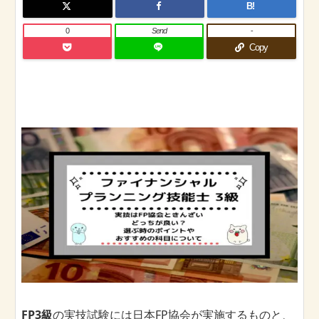
B!
0
Send
-
Copy
FP3級
の実技試験には日本FP協会が実施するものと、