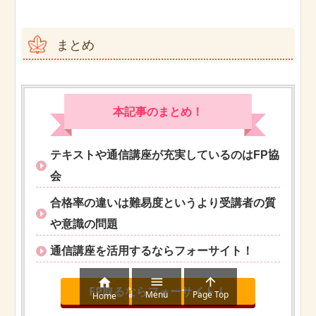
まとめ
本記事のまとめ！
テキストや通信講座が充実しているのはFP協
会
合格率の違いは難易度というより受講者の質
や意識の問題
通信講座を活用するならフォーサイト！



FP取るならフォーサイト！
Menu
Page Top
Home