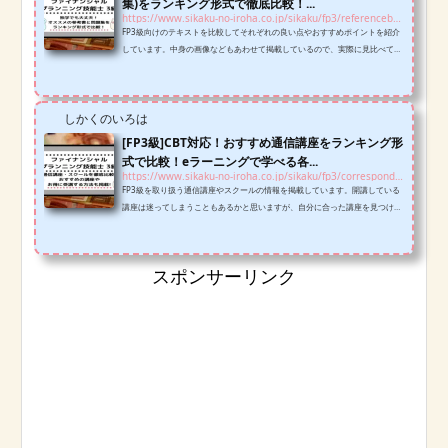
集)をランキング形式で徹底比較！...
https://www.sikaku-no-iroha.co.jp/sikaku/fp3/referencebooks-fp3
FP3級向けのテキストを比較してそれぞれの良い点やおすすめポイントを紹介
しています。中身の画像などもあわせて掲載しているので、実際に見比べて自
分に合う！長く使える！と思ったものを選んでください！
しかくのいろは
[FP3級]CBT対応！おすすめ通信講座をランキング形
式で比較！eラーニングで学べる各...
https://www.sikaku-no-iroha.co.jp/sikaku/fp3/correspondence-course-fp3
FP3級を取り扱う通信講座やスクールの情報を掲載しています。開講している
講座は迷ってしまうこともあるかと思いますが、自分に合った講座を見つけな
ければ合格は遠のいてしまうので、ここでは正しい講座の選び方も含めてご説
明いたします。
スポンサーリンク