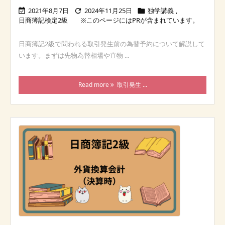
2021年8月7日
2024年11月25日
独学講義
,



日商簿記検定2級
日商簿記2級で問われる取引発生前の為替予約について解説して
います。まずは先物為替相場や直物 ...
Read more
取引発生 ...