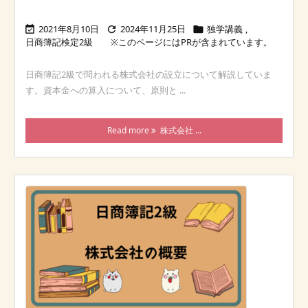
2021年8月10日
2024年11月25日
独学講義
,



日商簿記検定2級
日商簿記2級で問われる株式会社の設立について解説していま
す。資本金への算入について、原則と ...
Read more
株式会社 ...