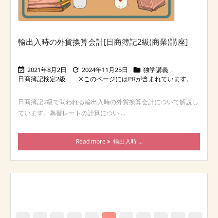
輸出入時の外貨換算会計[日商簿記2級(商業)講座]
2021年8月2日
2024年11月25日
独学講義
,



日商簿記検定2級
日商簿記2級で問われる輸出入時の外貨換算会計について解説し
ています。為替レートの計算につい ...
Read more
輸出入時 ...