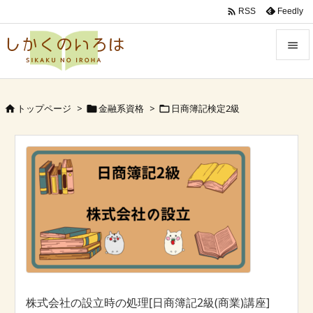

Feedly
RSS


Menu
トップページ
>
金融系資格
>
日商簿記検定2級




Sidebar

Prev

Next

Search
株式会社の設立時の処理[日商簿記2級(商業)講座]