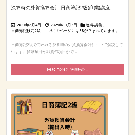
決算時の外貨換算会計[日商簿記2級(商業)講座]
2021年8月4日
2025年11月3日
独学講義
,



日商簿記検定2級
日商簿記2級で問われる決算時の外貨換算会計について解説して
います。貨幣項目か非貨幣項目かで ...
Read more
決算時の ...