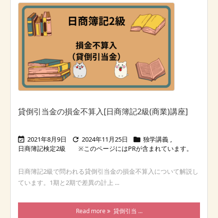
貸倒引当金の損金不算入[日商簿記2級(商業)講座]
2021年8月9日
2024年11月25日
独学講義
,



日商簿記検定2級
日商簿記2級で問われる貸倒引当金の損金不算入について解説し
ています。1期と2期で差異の計上 ...
Read more
貸倒引当 ...