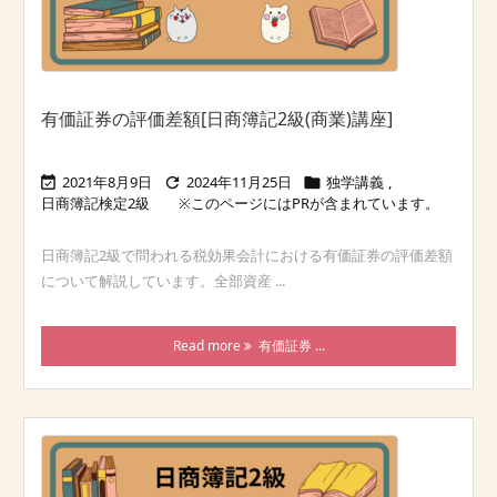
有価証券の評価差額[日商簿記2級(商業)講座]
2021年8月9日
2024年11月25日
独学講義
,



日商簿記検定2級
日商簿記2級で問われる税効果会計における有価証券の評価差額
について解説しています。全部資産 ...
Read more
有価証券 ...