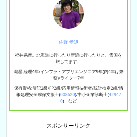
佐野 孝矩
福井県産。北海道に行ったり新潟に行ったりと、雪国を
旅してます。
職歴:経理4年/インフラ・アプリエンジニア9年(内4年は兼
務)/ライター7年
保有資格:簿記2級/FP2級/応用情報技術者/統計検定2級/情
報処理安全確保支援士(
008620
)/中小企業診断士(
42947
0
) など
スポンサーリンク