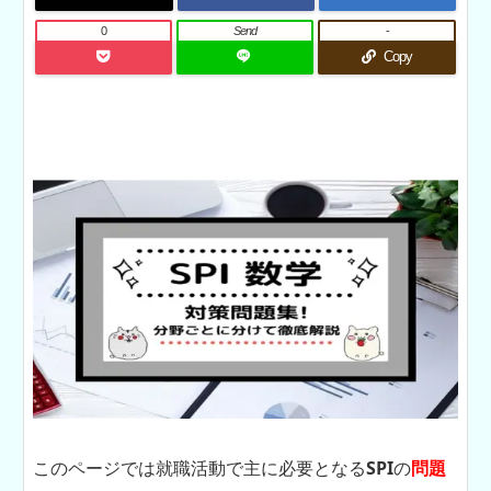
0
Send
-
Copy
このページでは就職活動で主に必要となる
SPI
の
問題