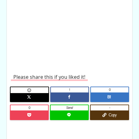
Please share this if you liked it!
!
0

B!
0
Send
-
Copy