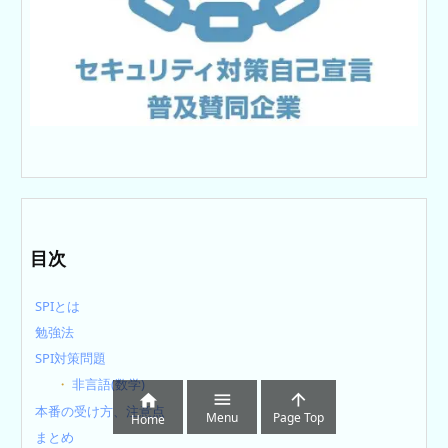
目次
SPIとは
勉強法
SPI対策問題
非言語(数学)



本番の受け方、注意点
Menu
Page Top
Home
まとめ