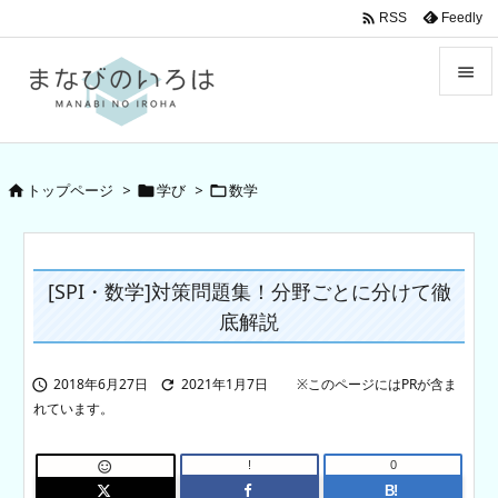

Feedly
RSS


Menu

トップページ
>
学び
>
数学



Sidebar

Prev
[SPI・数学]対策問題集！分野ごとに分けて徹

底解説
Next

Search
2018年6月27日
2021年1月7日


!
0

B!