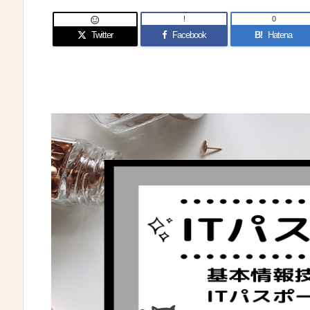
!
0

Twitter
Facebook
B!
Hatena