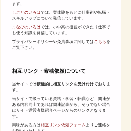
ます。
しごとのいろは
では、実体験をもとに仕事術や転職・
スキルアップについて発信しています。
まなびのいろは
では、小中高の復習ができたり仕事で
も使う知識を発信しています。
プライバシーポリシーや免責事項に関しては
こちら
を
ご覧下さい。
相互リンク・寄稿依頼について
当サイトでは
積極的に相互リンクを受け付けておりま
す
。
当サイトで扱っている資格・学習・転職など、関連が
ある内容同士であれば関連記事から、そうでない場合
はサイト運営者様紹介ページからのリンクとなりま
す。
興味がある方は
相互リンク依頼フォーム
よりご連絡を
お願いいたします。