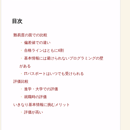
目次
難易度の面での比較
偏差値での違い
合格ラインはともに6割
基本情報には避けられないプログラミングの壁
がある
ITパスポートはいつでも受けられる
評価比較
進学・大学での評価
就職時の評価
いきなり基本情報に挑むメリット
評価が高い
費用を抑えられる
午前で知識を補強すれば、ITパスポートにノー勉