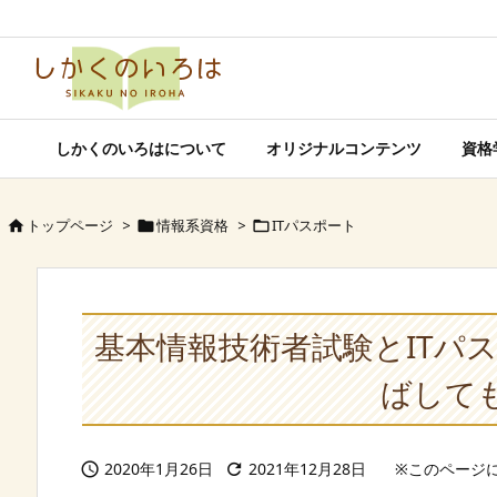
しかくのいろはについて
オリジナルコンテンツ
資格
トップページ
>
情報系資格
>
ITパスポート



基本情報技術者試験とITパ
ばして
2020年1月26日
2021年12月28日

