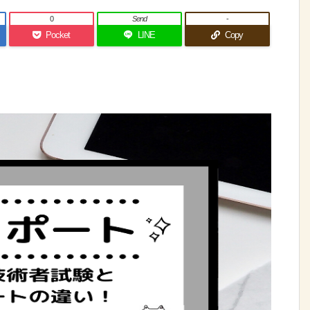
0
Send
-
Pocket
LINE
Copy