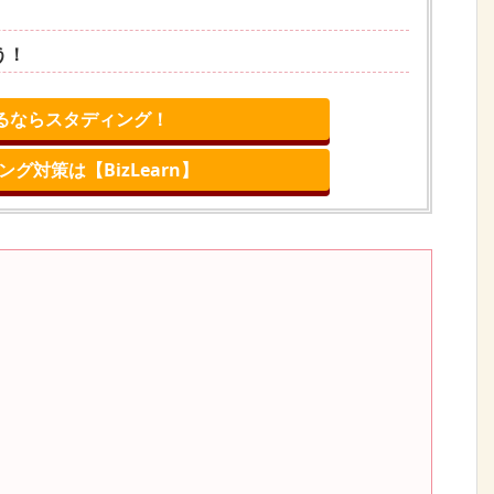
う！
るならスタディング！
グ対策は【BizLearn】