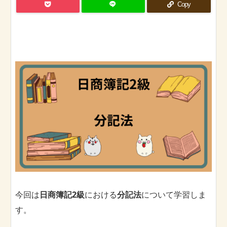
Copy
今回は
日商簿記2級
における
分記法
について学習しま
す。