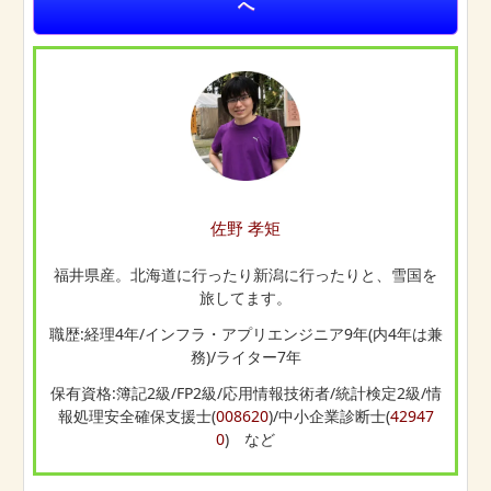
へ
佐野 孝矩
福井県産。北海道に行ったり新潟に行ったりと、雪国を
旅してます。
職歴:経理4年/インフラ・アプリエンジニア9年(内4年は兼
務)/ライター7年
保有資格:簿記2級/FP2級/応用情報技術者/統計検定2級/情
報処理安全確保支援士(
008620
)/中小企業診断士(
42947
0
) など