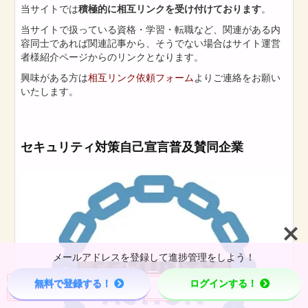
当サイトでは
積極的に相互リンクを受け付けております
。
当サイトで扱っている資格・学習・転職など、関連がある内
容同士であれば関連記事から、そうでない場合はサイト運営
者様紹介ページからのリンクとなります。
興味がある方は
相互リンク依頼フォーム
よりご連絡をお願い
いたします。
セキュリティ対策自己宣言普及賛同企業
メールアドレスを登録して進捗管理をしよう！



無料で登録する！
ログインする！
Menu
Page Top
Home