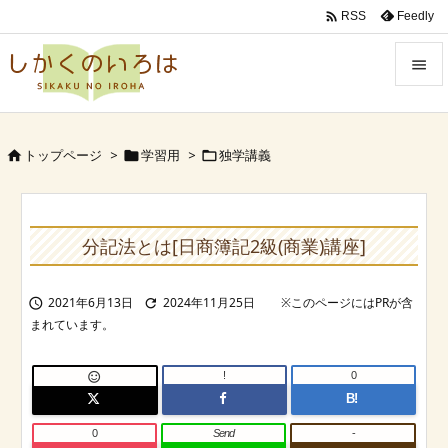

Feedly
RSS


Menu
トップページ
>
学習用
>
独学講義




Sidebar

Prev
分記法とは[日商簿記2級(商業)講座]

Next
2021年6月13日
2024年11月25日



Search
!
0

B!
0
Send
-