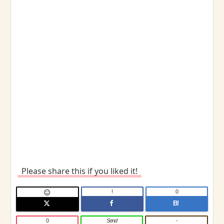
Please share this if you liked it!
!
0

B!
0
Send
-