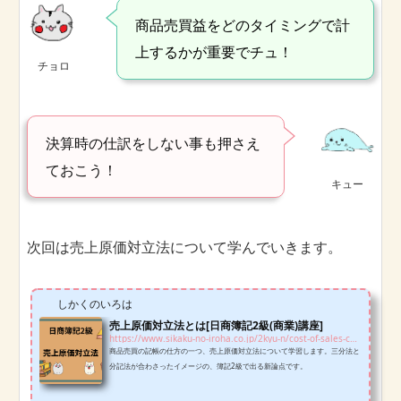
商品売買益をどのタイミングで計
上するかが重要でチュ！
チョロ
決算時の仕訳をしない事も押さえ
ておこう！
キュー
次回は売上原価対立法について学んでいきます。
しかくのいろは
売上原価対立法とは[日商簿記2級(商業)講座]
https://www.sikaku-no-iroha.co.jp/2kyu-n/cost-of-sales-conflict-method-n2c
商品売買の記帳の仕方の一つ、売上原価対立法について学習します。三分法と
分記法が合わさったイメージの、簿記2級で出る新論点です。