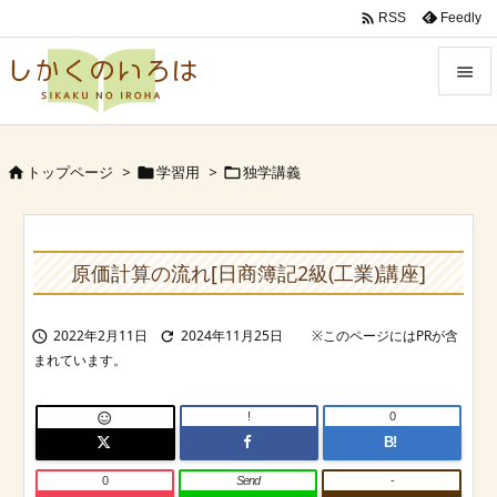

Feedly
RSS


Menu
トップページ
>
学習用
>
独学講義




Sidebar

Prev
原価計算の流れ[日商簿記2級(工業)講座]

Next
2022年2月11日
2024年11月25日



Search
!
0

B!
0
Send
-