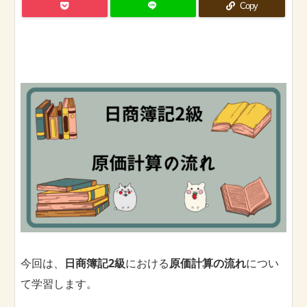
Copy
今回は、
日商簿記2級
における
原価計算の流れ
につい
て学習します。