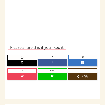
Please share this if you liked it!
!
0

B!
0
Send
-
Copy