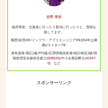
佐野 孝矩
福井県産。北海道に行ったり新潟に行ったりと、雪国を
旅してます。
職歴:経理4年/インフラ・アプリエンジニア9年(内4年は兼
務)/ライター7年
保有資格:簿記2級/FP2級/応用情報技術者/統計検定2級/情
報処理安全確保支援士(
008620
)/中小企業診断士(
42947
0
) など
スポンサーリンク