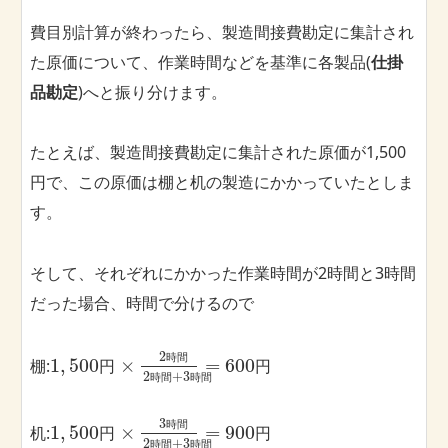
費目別計算が終わったら、製造間接費勘定に集計され
た原価について、作業時間などを基準に各製品(
仕掛
品勘定
)へと振り分けます。
たとえば、製造間接費勘定に集計された原価が1,500
円で、この原価は棚と机の製造にかかっていたとしま
す。
そして、それぞれにかかった作業時間が2時間と3時間
だった場合、時間で分けるので
2
時
間
1
,
500
×
=
600
棚:
円
円
2
+
3
時
間
時
間
3
時
間
1
,
500
×
=
900
机:
円
円
2
+
3
時
間
時
間