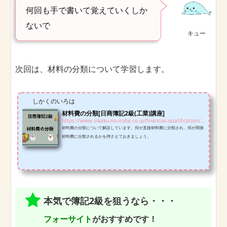
何回も手で書いて覚えていくしか
ないで
キュー
次回は、材料の分類について学習します。
しかくのいろは
材料費の分類[日商簿記2級(工業)講座]
https://www.sikaku-no-iroha.co.jp/financial-qualification/n2/material-classification-n2i
材料費の分類について解説しています。何が直接材料費に分類され、何が間接
材料費に分類されるかを押さえておきましょう。
本気で簿記2級を狙うなら・・・
フォーサイト
がおすすめです！