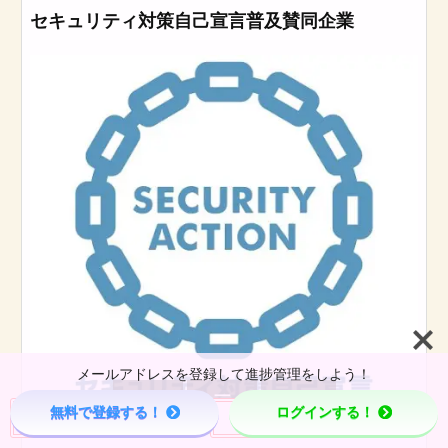
セキュリティ対策自己宣言普及賛同企業
メールアドレスを登録して進捗管理をしよう！



無料で登録する！
ログインする！
Menu
Page Top
Home