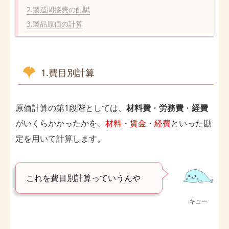
2.製造間接費の配賦
3.製品原価の計算
1.費目別計算
原価計算の第1段階としては、
材料費
・
労務費
・
経費
がいくらかかったかを、
材料
・
賃金
・
経費
といった勘
定を用いて計算します。
これを費目別計算っていうんや
キュー