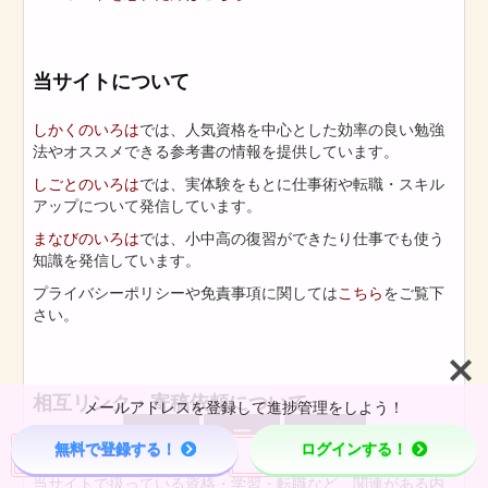
当サイトについて
しかくのいろは
では、人気資格を中心とした効率の良い勉強
法やオススメできる参考書の情報を提供しています。
しごとのいろは
では、実体験をもとに仕事術や転職・スキル
アップについて発信しています。
まなびのいろは
では、小中高の復習ができたり仕事でも使う
知識を発信しています。
プライバシーポリシーや免責事項に関しては
こちら
をご覧下
さい。
相互リンク・寄稿依頼について
メールアドレスを登録して進捗管理をしよう！



無料で登録する！
ログインする！
当サイトでは
積極的に相互リンクを受け付けております
。
Menu
Page Top
Home
当サイトで扱っている資格・学習・転職など、関連がある内