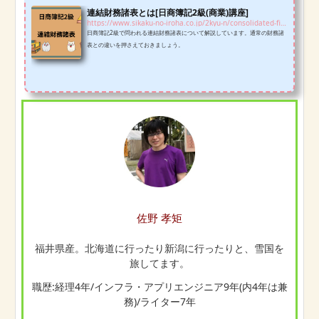
連結財務諸表とは[日商簿記2級(商業)講座]
https://www.sikaku-no-iroha.co.jp/2kyu-n/consolidated-financial-statements-n2c
日商簿記2級で問われる連結財務諸表について解説しています。通常の財務諸
表との違いを押さえておきましょう。
佐野 孝矩
福井県産。北海道に行ったり新潟に行ったりと、雪国を
旅してます。
職歴:経理4年/インフラ・アプリエンジニア9年(内4年は兼
務)/ライター7年