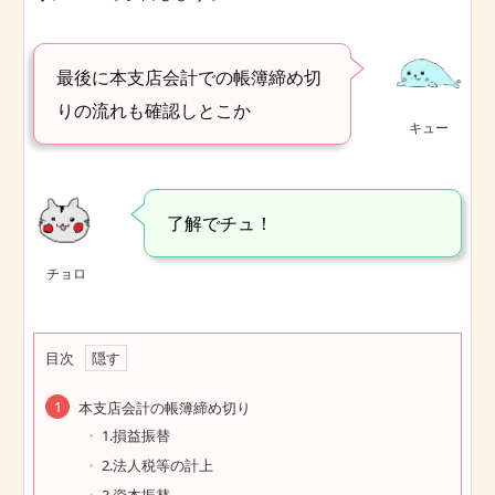
最後に本支店会計での帳簿締め切
りの流れも確認しとこか
キュー
了解でチュ！
チョロ
目次
本支店会計の帳簿締め切り
1.損益振替
2.法人税等の計上
3.資本振替