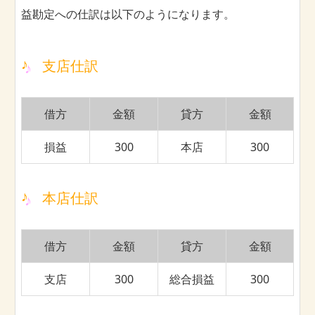
益勘定への仕訳は以下のようになります。
支店仕訳
借方
金額
貸方
金額
損益
300
本店
300
本店仕訳
借方
金額
貸方
金額
支店
300
総合損益
300