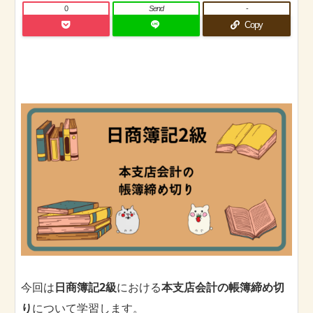
0
Send
-
Copy
今回は
日商簿記2級
における
本支店会計の帳簿締め切
り
について学習します。