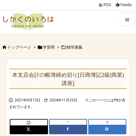

Feedly
RSS


Menu
トップページ
>
学習用
>
独学講義




Sidebar

Prev
本支店会計の帳簿締め切り[日商簿記2級(商業)

講座]
Next

2021年9月13日
2024年11月25日


Search
!
0

B!