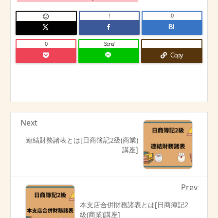
!
0

B!
0
Send
-
Copy
Next
連結財務諸表とは[日商簿記2級(商業)
講座]
Prev
本支店合併財務諸表とは[日商簿記2
級(商業)講座]