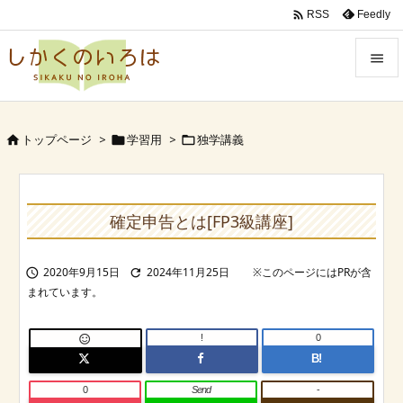

Feedly
RSS


Menu
トップページ
>
学習用
>
独学講義




Sidebar

Prev
確定申告とは[FP3級講座]

Next
2020年9月15日
2024年11月25日



Search
!
0

B!
0
Send
-