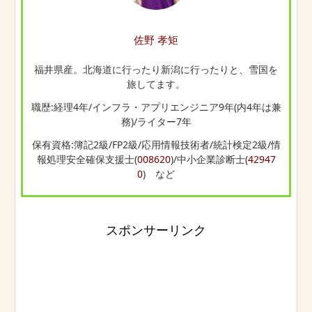
佐野 孝矩
福井県産。北海道に行ったり新潟に行ったりと、雪国を
旅してます。
職歴:経理4年/インフラ・アプリエンジニア9年(内4年は兼
務)/ライター7年
保有資格:簿記2級/FP2級/応用情報技術者/統計検定2級/情
報処理安全確保支援士(
008620
)/中小企業診断士(
42947
0
) など
スポンサーリンク