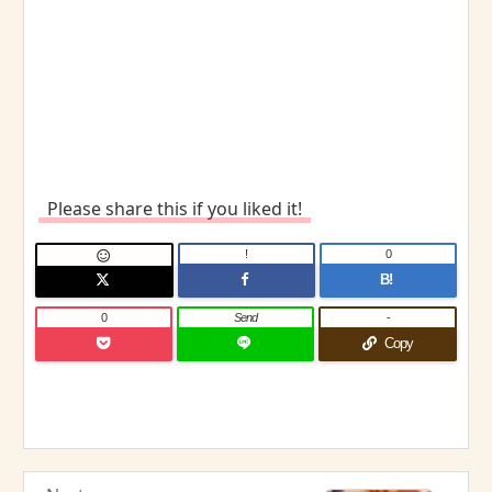
Please share this if you liked it!
!
0

B!
0
Send
-
Copy