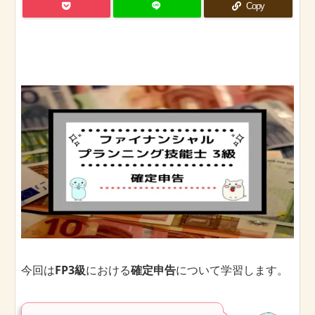
Copy
今回は
FP3級
における
確定申告
について学習します。