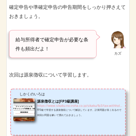
確定申告や準確定申告の申告期間をしっかり押さえて
おきましょう。
給与所得者で確定申告が必要な条
件も頻出だよ！
カズ
次回は源泉徴収について学習します。
しかくのいろは
源泉徴収とは[FP3級講座]
https://www.sikaku-no-iroha.co.jp/sikaku/fp3/tax-withholding-fp3
FP3級で学習する源泉徴収について解説しています。計算問題が良く出るので
何回か問題を解いて慣れておきましょう。