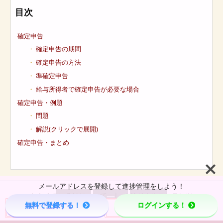
目次
確定申告
確定申告の期間
確定申告の方法
準確定申告
給与所得者で確定申告が必要な場合
確定申告・例題
問題
解説(クリックで展開)
確定申告・まとめ
メールアドレスを登録して進捗管理をしよう！
しかくのいろはについて
オリジナルコンテンツ



無料で登録する！
ログインする！
資格学習ページ
お問い合わせ
Menu
Page Top
Home