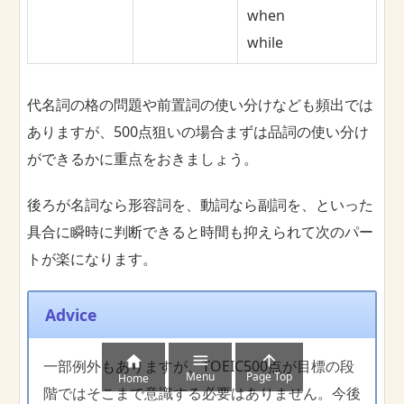
when
while
代名詞の格の問題や前置詞の使い分けなども頻出では
ありますが、500点狙いの場合まずは品詞の使い分け
ができるかに重点をおきましょう。
後ろが名詞なら形容詞を、動詞なら副詞を、といった
具合に瞬時に判断できると時間も抑えられて次のパー
トが楽になります。
Advice



一部例外もありますが、TOEIC500点が目標の段
Menu
Page Top
Home
階ではそこまで意識する必要はありません。今後