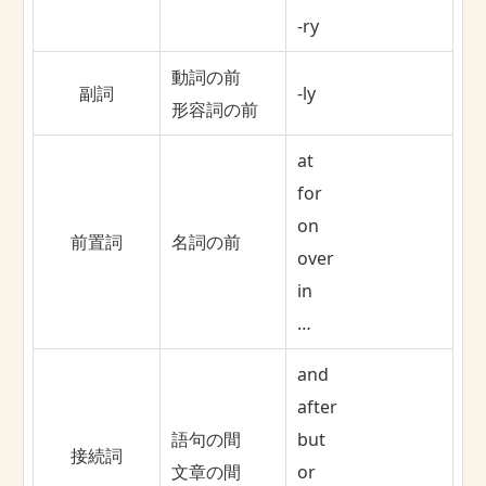
-ry
動詞の前
副詞
-ly
形容詞の前
at
for
on
前置詞
名詞の前
over
in
…
and
after
語句の間
but
接続詞
文章の間
or