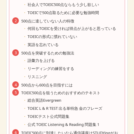
社会人でTOEIC500点ならもう少し欲しい
TOEICで500点取るために必要な勉強時間
500点に達していない人の特徴
何回もTOEICを受ければ得点が上がると思っている
TOEICの形式に慣れていない
英語を忘れている
500点を突破するための勉強法
語彙力を上げる
リーディングの練習をする
リスニング
500点から600点を目指すには
TOEIC500点を狙うためのおすすめのテキスト
総合英語Evergreen
TOEIC L & R TEST 出る単特急 金のフレーズ
TOEICテスト公式問題集
公式 TOEIC Listening & Reading 問題集 1
TOEIC500点に到達したいなら通信講座はSTUDYingがお