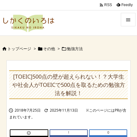

Feedly
RSS


Menu

トップページ
>
その他
>
勉強方法



Sidebar

Prev
[TOEIC]500点の壁が超えられない！？大学生

や社会人がTOEICで500点を取るための勉強方
Next
法を解説！

Search
2018年7月25日
2025年11月13日


!
0
