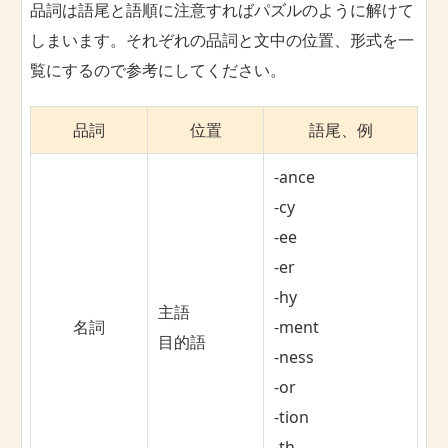
品詞は語尾と語順に注意すればパズルのように解けて
しまいます。それぞれの品詞と文中の位置、形式を一
覧にするので参考にしてください。
品詞
位置
語尾、例
-ance
-cy
-ee
-er
-hy
主語
名詞
-ment
目的語
-ness
-or
-tion
-th