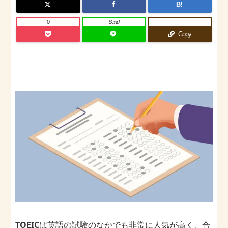
B!
0
Send
-
Copy
TOEIC
は英語の試験のなかでも非常に人気が高く、合