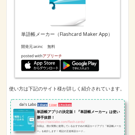
単語帳メーカー（Flashcard Maker App）
開発元:
ar.inc
無料
posted with
アプリーチ
使い方は下記のサイト様が詳しく紹介されています。
dai's Labo
1 Share
1 User
2 Pockets
単語帳アプリの決定版！『単語帳メーカー』は使い
勝手抜群！
https://daislabo.com/flash-cards/
今回は、僕が実際に使用しているおすすめの単語カードアプリ『単語帳メーカ
ー』を紹介します！ 暗記の王道単語カード…