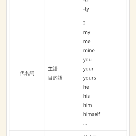
-ty
I
my
me
mine
you
主語
your
代名詞
目的語
yours
he
his
him
himself
…