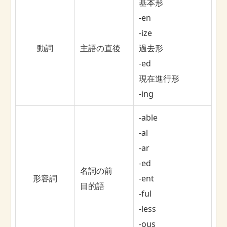
基本形
-en
-ize
動詞
主語の直後
過去形
-ed
現在進行形
-ing
-able
-al
-ar
-ed
名詞の前
形容詞
-ent
目的語
-ful
-less
-ous