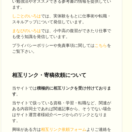
い勉強法やオススメできる参考書の情報を提供してい
ます。
しごとのいろは
では、実体験をもとに仕事術や転職・
スキルアップについて発信しています。
まなびのいろは
では、小中高の復習ができたり仕事で
も使う知識を発信しています。
プライバシーポリシーや免責事項に関しては
こちら
を
ご覧下さい。
相互リンク・寄稿依頼について
当サイトでは
積極的に相互リンクを受け付けておりま
す
。
当サイトで扱っている資格・学習・転職など、関連が
ある内容同士であれば関連記事から、そうでない場合
はサイト運営者様紹介ページからのリンクとなりま
す。
興味がある方は
相互リンク依頼フォーム
よりご連絡を