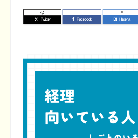
!
0

Twitter
Facebook
B!
Hatena