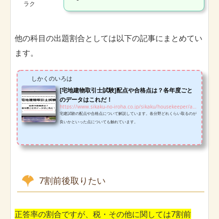
ラク
他の科目の出題割合としては以下の記事にまとめてい
ます。
しかくのいろは
[宅地建物取引士試験]配点や合格点は？各年度ごと
のデータはこれだ！
https://www.sikaku-no-iroha.co.jp/sikaku/housekeeper/allocation-hk
宅建試験の配点や合格点について解説しています。各分野どれくらい取るのが
良いかといった点についても触れています。
7割前後取りたい
正答率の割合ですが、税・その他に関しては7割前