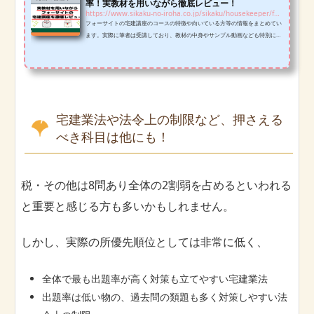
率！実教材を用いながら徹底レビュー！
https://www.sikaku-no-iroha.co.jp/sikaku/housekeeper/foresight-hk
フォーサイトの宅建講座のコースの特徴や向いている方等の情報をまとめてい
ます。実際に筆者は受講しており、教材の中身やサンプル動画なども特別に載
せているので判断材料にしていただきたく思います。
宅建業法や法令上の制限など、押さえる
べき科目は他にも！
税・その他は8問あり全体の2割弱を占めるといわれる
と重要と感じる方も多いかもしれません。
しかし、実際の所優先順位としては非常に低く、
全体で最も出題率が高く対策も立てやすい宅建業法
出題率は低い物の、過去問の類題も多く対策しやすい法