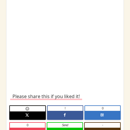
Please share this if you liked it!
!
0

B!
0
Send
-