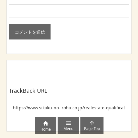
TrackBack URL



Menu
Page Top
Home