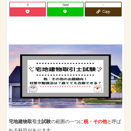
0
Send
-
Copy
宅地建物取引士試験
の範囲の一つに
税・その他
と呼ば
れる科目があります。