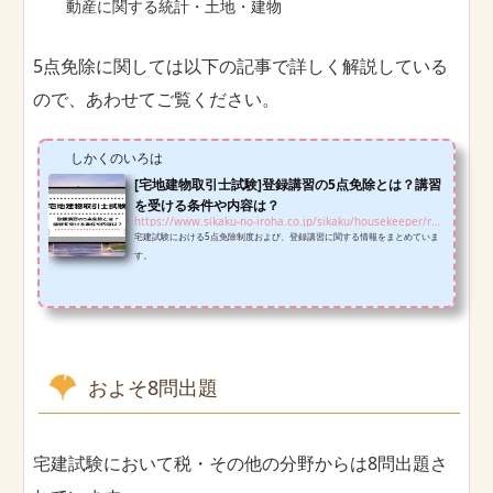
動産に関する統計・土地・建物
5点免除に関しては以下の記事で詳しく解説している
ので、あわせてご覧ください。
しかくのいろは
[宅地建物取引士試験]登録講習の5点免除とは？講習
を受ける条件や内容は？
https://www.sikaku-no-iroha.co.jp/sikaku/housekeeper/registration-class-hk
宅建試験における5点免除制度および、登録講習に関する情報をまとめていま
す。
およそ8問出題
宅建試験において税・その他の分野からは8問出題さ