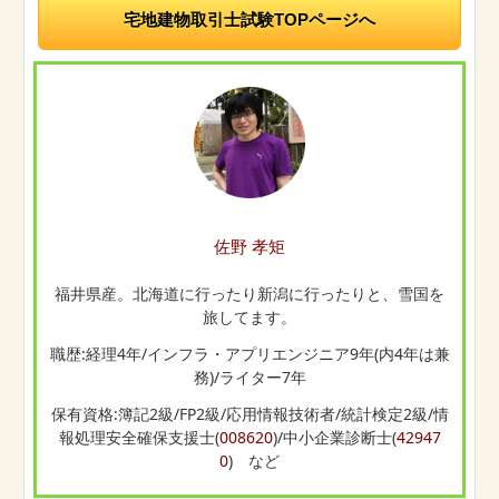
宅地建物取引士試験TOPページへ
佐野 孝矩
福井県産。北海道に行ったり新潟に行ったりと、雪国を
旅してます。
職歴:経理4年/インフラ・アプリエンジニア9年(内4年は兼
務)/ライター7年
保有資格:簿記2級/FP2級/応用情報技術者/統計検定2級/情
報処理安全確保支援士(
008620
)/中小企業診断士(
42947
0
) など