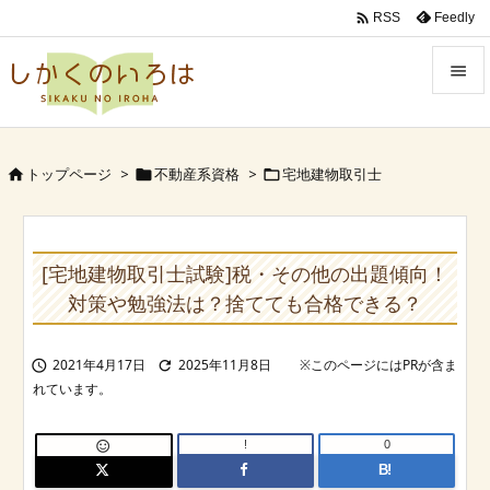

Feedly
RSS


Menu

トップページ
>
不動産系資格
>
宅地建物取引士



Sidebar

Prev
[宅地建物取引士試験]税・その他の出題傾向！

対策や勉強法は？捨てても合格できる？
Next

2021年4月17日
2025年11月8日


Search
!
0

B!