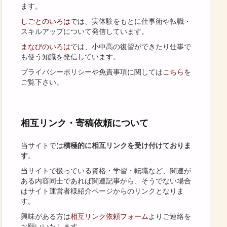
ます。
しごとのいろは
では、実体験をもとに仕事術や転職・
スキルアップについて発信しています。
まなびのいろは
では、小中高の復習ができたり仕事で
も使う知識を発信しています。
プライバシーポリシーや免責事項に関しては
こちら
を
ご覧下さい。
相互リンク・寄稿依頼について
当サイトでは
積極的に相互リンクを受け付けておりま
す
。
当サイトで扱っている資格・学習・転職など、関連が
ある内容同士であれば関連記事から、そうでない場合
はサイト運営者様紹介ページからのリンクとなりま
す。
興味がある方は
相互リンク依頼フォーム
よりご連絡を
お願いいたします。