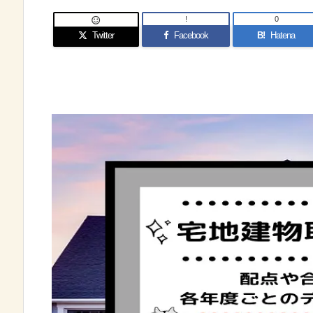
!
0

Twitter
Facebook
B!
Hatena