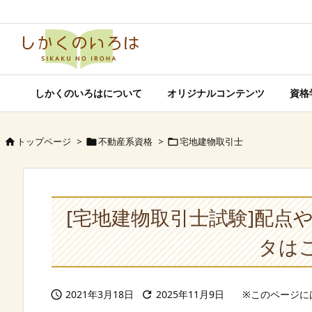
しかくのいろはについて
オリジナルコンテンツ
資格
トップページ
>
不動産系資格
>
宅地建物取引士



[宅地建物取引士試験]配点
タは
2021年3月18日
2025年11月9日

