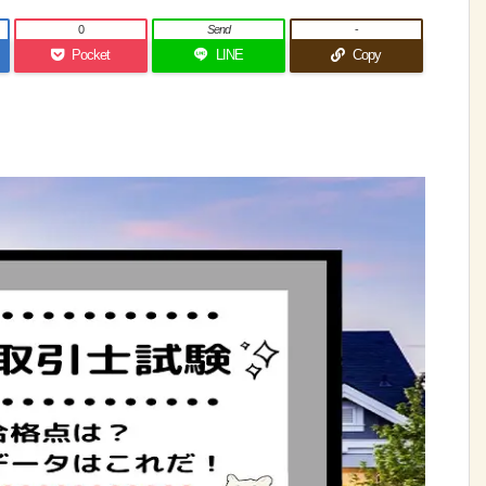
0
Send
-
Pocket
LINE
Copy