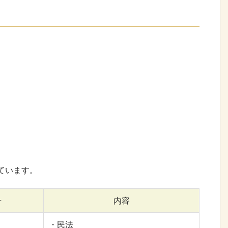
ています。
号
内容
・民法