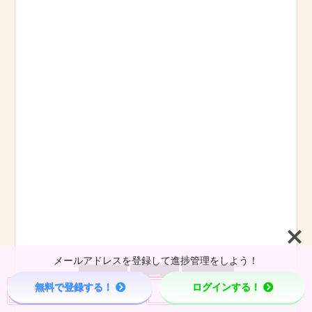
メールアドレスを登録して進捗管理をしよう！



無料で登録する！
ログインする！
Menu
Page Top
Home