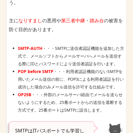
う。
主に
なりすまし
の悪用や
第三者中継
・
踏み台
の被害を
防ぐ目的があります。
SMTP-AUTH
・・・SMTPに送信者認証機能を追加した方
式で、メールソフトからメールサーバへメールを送信す
る際にIDとパスワードにより送信者認証を行います。
POP before SMTP
・・・利用者認証機能のないSMTPを
用いたメール送信の前に、POP3による利用者認証を行い
成功した場合のみメール送信を許可する仕組みです。
OP25B
・・・外部のメールサーバ経由でメールを送らせ
ないようにするため、25番ポートからの送信を遮断する
方式です。25番ポートはSMTPに該当します。
SMTPはITパスポートでも学習し