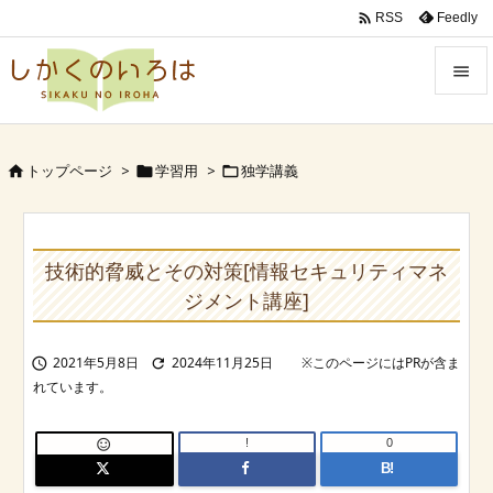

Feedly
RSS


Menu
トップページ
>
学習用
>
独学講義




Sidebar

Prev
技術的脅威とその対策[情報セキュリティマネ

ジメント講座]
Next

2021年5月8日
2024年11月25日


Search
!
0

B!