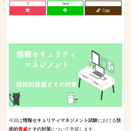
0
Send
-
Copy
今回は
情報セキュリティマネジメント試験
における
技
術的
脅威
とその対策
について学習します。