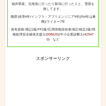
福井県産。北海道に行ったり新潟に行ったりと、雪国を
旅してます。
職歴:経理4年/インフラ・アプリエンジニア9年(内4年は兼
務)/ライター7年
保有資格:簿記2級/FP2級/応用情報技術者/統計検定2級/情
報処理安全確保支援士(
008620
)/中小企業診断士(
42947
0
) など
スポンサーリンク