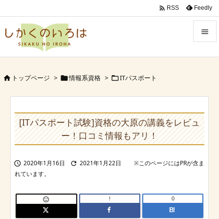

Feedly
RSS


Menu

トップページ
>
情報系資格
>
ITパスポート



Sidebar

Prev
[ITパスポート試験]資格の大原の講義をレビュ

ー！口コミ情報もアリ！
Next

2020年1月16日
2021年1月22日


Search
!
0

B!