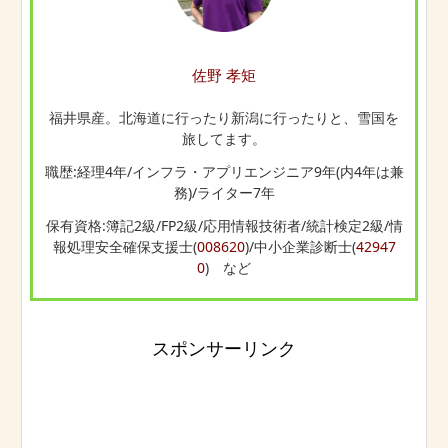
佐野 孝矩
福井県産。北海道に行ったり新潟に行ったりと、雪国を
旅してます。
職歴:経理4年/インフラ・アプリエンジニア9年(内4年は兼
務)/ライター7年
保有資格:簿記2級/FP2級/応用情報技術者/統計検定2級/情
報処理安全確保支援士(
008620
)/中小企業診断士(
42947
0
) など
スポンサーリンク