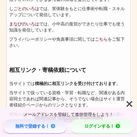
しごとのいろは
では、実体験をもとに仕事術や転職・スキル
アップについて発信しています。
まなびのいろは
では、小中高の復習ができたり仕事でも使う
知識を発信しています。
プライバシーポリシーや免責事項に関しては
こちら
をご覧下
さい。
相互リンク・寄稿依頼について
当サイトでは
積極的に相互リンクを受け付けております
。
当サイトで扱っている資格・学習・転職など、関連がある内
容同士であれば関連記事から、そうでない場合はサイト運営
者様紹介ページからのリンクとなります。
興味がある方は
相互リンク依頼フォーム
よりご連絡をお願い
メールアドレスを登録して進捗管理をしよう！
いたします。



無料で登録する！
ログインする！
Menu
Page Top
Home