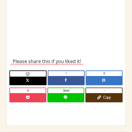
Please share this if you liked it!
!
0

B!
0
Send
-
Copy