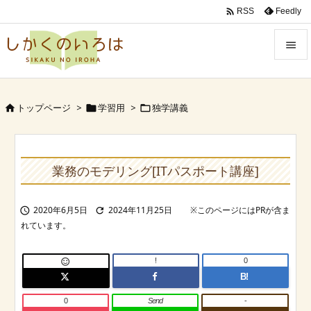

Feedly
RSS


Menu
トップページ
>
学習用
>
独学講義




Sidebar

Prev
業務のモデリング[ITパスポート講座]

Next
2020年6月5日
2024年11月25日



Search
!
0

B!
0
Send
-