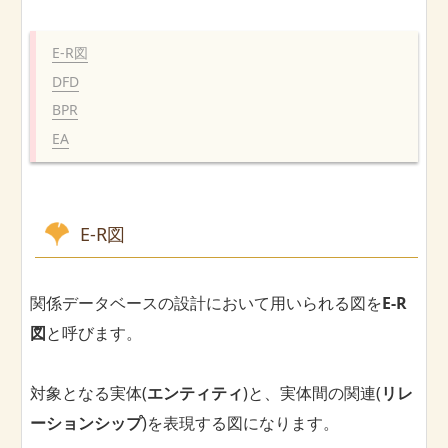
E-R図
DFD
BPR
EA
E-R図
関係データベースの設計において用いられる図を
E-R
図
と呼びます。
対象となる実体(
エンティティ
)と、実体間の関連(
リレ
ーションシップ
)を表現する図になります。