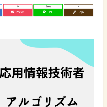
0
Send
-
Pocket
LINE
Copy