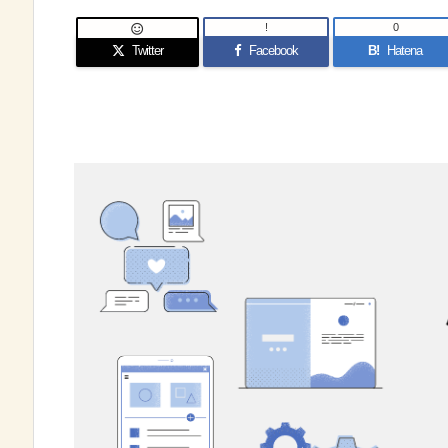
!
0

Twitter
Facebook
B!
Hatena