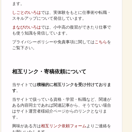
ます。
しごとのいろは
では、実体験をもとに仕事術や転職・
スキルアップについて発信しています。
まなびのいろは
では、小中高の復習ができたり仕事で
も使う知識を発信しています。
プライバシーポリシーや免責事項に関しては
こちら
を
ご覧下さい。
相互リンク・寄稿依頼について
当サイトでは
積極的に相互リンクを受け付けておりま
す
。
当サイトで扱っている資格・学習・転職など、関連が
ある内容同士であれば関連記事から、そうでない場合
はサイト運営者様紹介ページからのリンクとなりま
す。
興味がある方は
相互リンク依頼フォーム
よりご連絡を
お願いいたします。