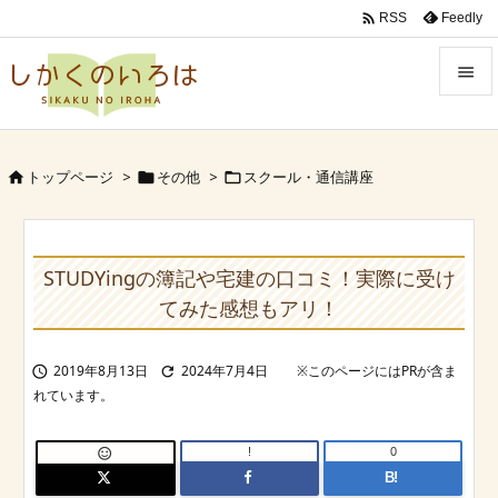

Feedly
RSS


Menu

トップページ
>
その他
>
スクール・通信講座



Sidebar

Prev
STUDYingの簿記や宅建の口コミ！実際に受け

てみた感想もアリ！
Next

2019年8月13日
2024年7月4日


Search
!
0

B!