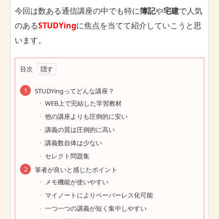
今回は数ある通信講座の中でも特に
簿記
や
宅建
で人気
のある
STUDYing
に焦点を当てて紹介していこうと思
います。
目次
STUDYingってどんな講座？
WEB上で完結した学習教材
他の講座よりも圧倒的に安い
講義の質は圧倒的に高い
講義数自体は少ない
セレクト問題集
筆者が良いと感じたポイント
メモ機能が使いやすい
マイノートによりペーパーレス化可能
一つ一つの講義が短く集中しやすい