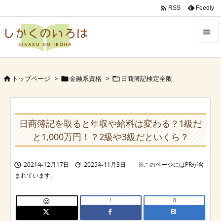

Feedly
RSS


Menu

トップページ
>
金融系資格
>
日商簿記検定全般



Sidebar

Prev
日商簿記を取ると年収や給料は変わる？1級だ

と1,000万円！？2級や3級だといくら？
Next

2021年12月17日
2025年11月3日


Search
!
0

B!