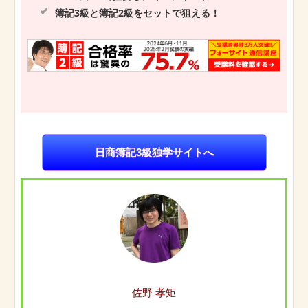
簿記3級と簿記2級をセットで狙える！
日商簿記3級独学サイトへ
佐野 孝矩