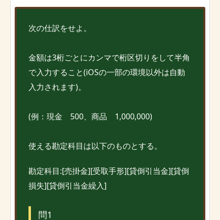
次の仕訳をせよ。
金額は3桁ごとにカンマで桁区切りをして半角
で入力すること(iOSの一部の環境以外は自動
入力されます)。
(例：現金 500、商品 1,000,000)
使える勘定科目は以下のものとする。
勘定科目:[売掛金][受取手形][貸倒引当金][貸倒
損失][貸倒引当金繰入]
問1