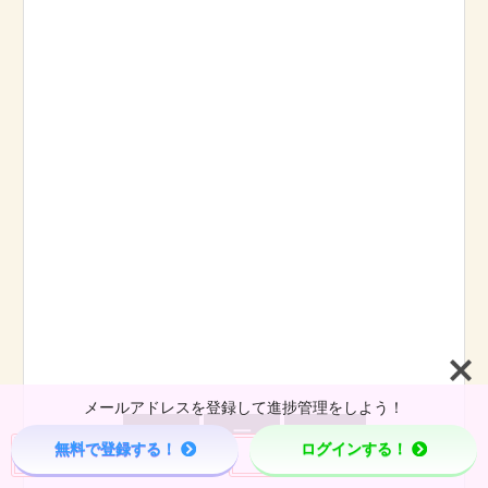
メールアドレスを登録して進捗管理をしよう！



無料で登録する！
ログインする！
Menu
Page Top
Home