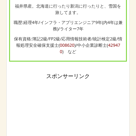
福井県産。北海道に行ったり新潟に行ったりと、雪国を
旅してます。
職歴:経理4年/インフラ・アプリエンジニア9年(内4年は兼
務)/ライター7年
保有資格:簿記2級/FP2級/応用情報技術者/統計検定2級/情
報処理安全確保支援士(
008620
)/中小企業診断士(
42947
0
) など
スポンサーリンク