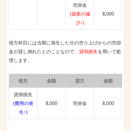
売掛金
(資産の減
8,000
少↓)
借方科目には当期に発生した分の売り上げからの売掛
金が貸し倒れたとのことなので、
貸倒損失
を用いて処
理します。
借方
金額
貸方
金額
貸倒損失
(費用の発
8,000
売掛金
8,000
生↑)