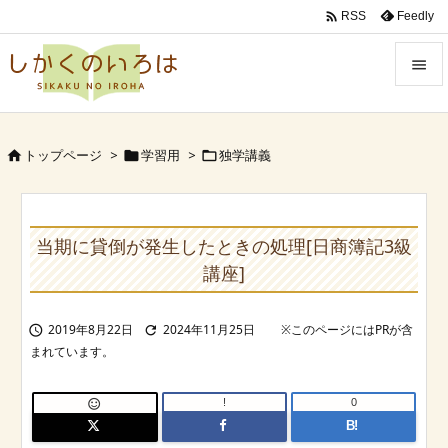

Feedly
RSS


Menu
トップページ
>
学習用
>
独学講義




Sidebar

Prev
当期に貸倒が発生したときの処理[日商簿記3級

講座]
Next

2019年8月22日
2024年11月25日


Search
!
0

B!