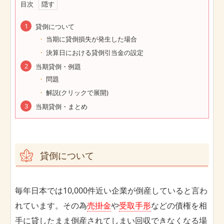
目次
貸倒について
当期に貸倒損失が発生した場合
決算日における貸倒引当金の設定
当期貸倒・例題
問題
解説(クリックで展開)
当期貸倒・まとめ
貸倒について
毎年日本では10,000件近い企業が倒産していると言わ
れています。その為
売掛金
や
受取手形
などの債権を相
手に貸したまま倒産されてしまい回収できなくなる場