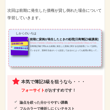
次回は前期に発生した債権が貸し倒れた場合について
学習していきます。
しかくのいろは
前期に貸倒が発生したときの処理[日商簿記3級講座]
https://www.sikaku-no-iroha.co.jp/nissyoboki/3kyu-n/1st-bankruptcy-n3
日商簿記3級で問われる前期に発生した貸倒に関する仕訳処理について説明し
ていきます。貸倒引当金がいくら設定してあるかによっても処理が異なってく
るのでしっかり押さえておきましょう。
本気で簿記3級を狙うなら・・・
フォーサイト
がおすすめです！
論点を絞った分かりやすい講義
フルカラーで挫折しにくいテキスト