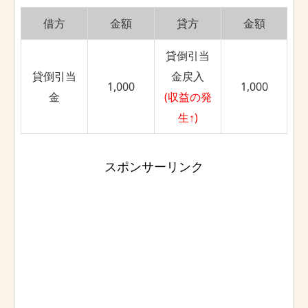
借方
金額
貸方
金額
貸倒引当
貸倒引当
金戻入
1,000
1,000
金
(収益の発
生↑)
スポンサーリンク