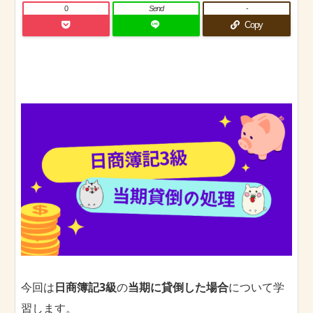
0
Send
-
Copy
今回は
日商簿記3級
の
当期に貸倒した場合
について学
習します。