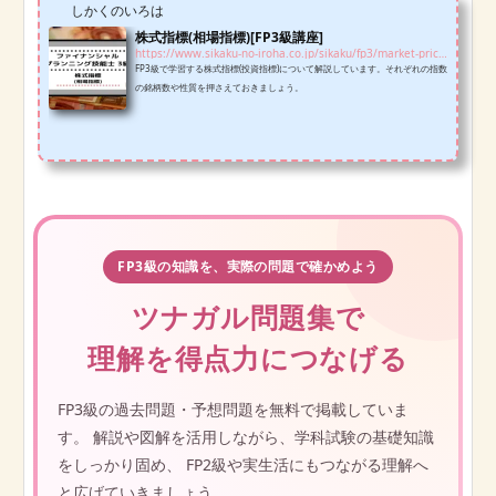
しかくのいろは
株式指標(相場指標)[FP3級講座]
https://www.sikaku-no-iroha.co.jp/sikaku/fp3/market-price-index-fp3
FP3級で学習する株式指標(投資指標)について解説しています。それぞれの指数
の銘柄数や性質を押さえておきましょう。
FP3級の知識を、実際の問題で確かめよう
ツナガル問題集で
理解を得点力につなげる
FP3級の過去問題・予想問題を無料で掲載していま
す。 解説や図解を活用しながら、学科試験の基礎知識
をしっかり固め、 FP2級や実生活にもつながる理解へ
と広げていきましょう。