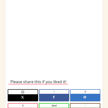
Please share this if you liked it!
!
0

B!
0
Send
-