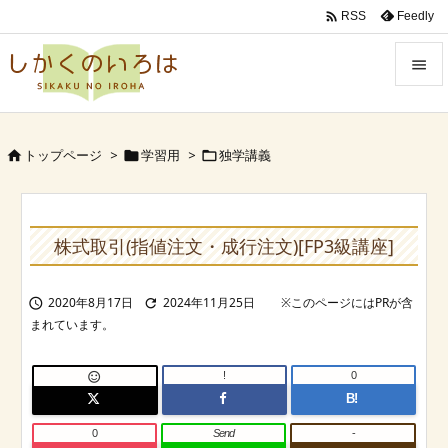

Feedly
RSS


Menu
トップページ
>
学習用
>
独学講義




Sidebar

Prev
株式取引(指値注文・成行注文)[FP3級講座]

Next
2020年8月17日
2024年11月25日



Search
!
0

B!
0
Send
-