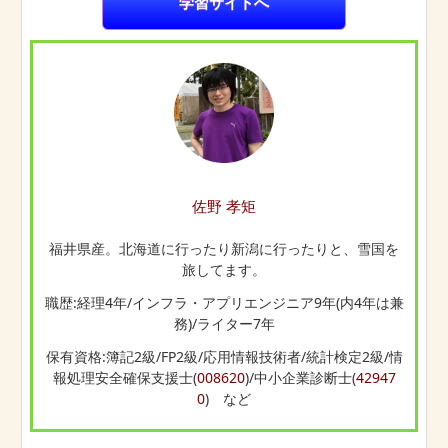
学習サイトへ
佐野 孝矩
福井県産。北海道に行ったり新潟に行ったりと、雪国を
旅してます。
職歴:経理4年/インフラ・アプリエンジニア9年(内4年は兼
務)/ライター7年
保有資格:簿記2級/FP2級/応用情報技術者/統計検定2級/情
報処理安全確保支援士(
008620
)/中小企業診断士(
42947
0
) など