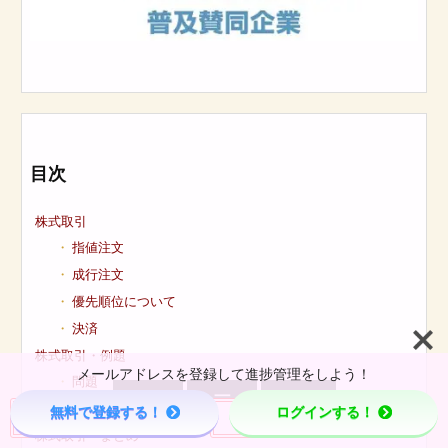
目次
株式取引
指値注文
成行注文
優先順位について
決済
株式取引・例題
メールアドレスを登録して進捗管理をしよう！
問題



解説(クリックで展開)
無料で登録する！
ログインする！
Menu
Page Top
Home
株式取引・まとめ