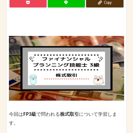
Copy
今回は
FP3級
で問われる
株式取引
について学習しま
す。