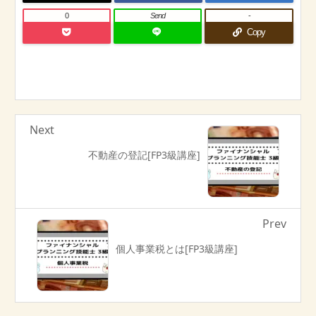
0
Send
-
Copy
Next
不動産の登記[FP3級講座]
Prev
個人事業税とは[FP3級講座]