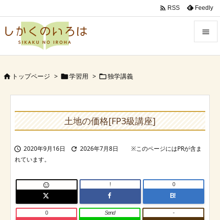

Feedly
RSS


Menu
トップページ
>
学習用
>
独学講義




Sidebar

Prev
土地の価格[FP3級講座]

Next
2020年9月16日
2026年7月8日



Search
!
0

B!
0
Send
-