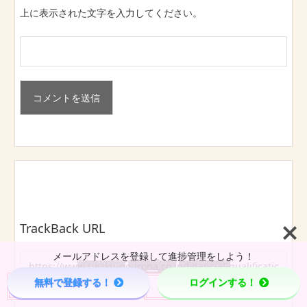
上に表示された文字を入力してください。
TrackBack URL
メールアドレスを登録して進捗管理をしよう！



無料で登録する！
ログインする！
Menu
Page Top
Home