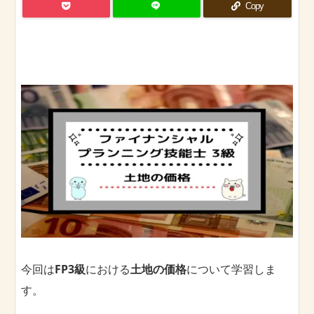
Copy
今回は
FP3級
における
土地の価格
について学習しま
す。