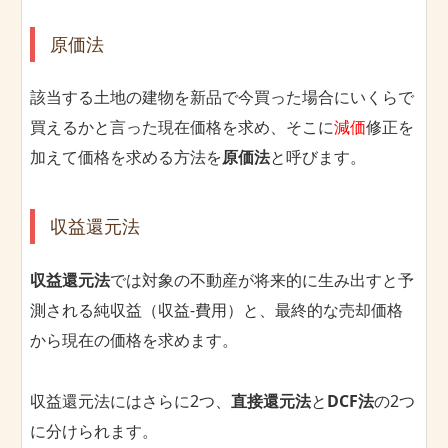
原価法
該当する土地の建物を新品で今買った場合にいくらで
買えるかと言った現在価格を求め、そこに
減価
修正を
加えて価格を求める方法を
原価法
と呼びます。
収益還元法
収益還元法
では対象の不動産が将来的に生み出すと予
測される純収益（収益-費用）と、最終的な売却価格
から現在の価格を求めます。
収益還元法にはさらに2つ、
直接還元法
と
DCF法
の2つ
に分けられます。