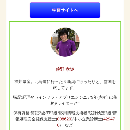
学習サイトへ
佐野 孝矩
福井県産。北海道に行ったり新潟に行ったりと、雪国を
旅してます。
職歴:経理4年/インフラ・アプリエンジニア9年(内4年は兼
務)/ライター7年
保有資格:簿記2級/FP2級/応用情報技術者/統計検定2級/情
報処理安全確保支援士(
008620
)/中小企業診断士(
42947
0
) など