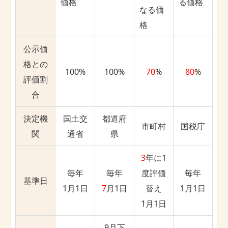
価格
る価格
なる価
格
公示価
格との
100%
100%
70
%
80
%
評価割
合
決定機
国土交
都道府
市町村
国税庁
関
通省
県
3
年に1
毎年
毎年
度評価
毎年
基準日
1月1日
7
月1日
替え
1月1日
1月1日
9月下