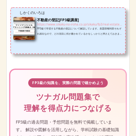
しかくのいろは
不動産の登記[FP3級講座]
https://www.sikaku-no-iroha.co.jp/sikaku/fp3/real-estate-registration-fp3
FP3級で学習する不動産の登記について解説しています。表題部権利部それぞ
れ頻出なので、どの項目に何が書かれているかをしっかりと押さえておきまし
ょう。
FP3級の知識を、実際の問題で確かめよう
ツナガル問題集で
理解を得点力につなげる
FP3級の過去問題・予想問題を無料で掲載していま
す。 解説や図解を活用しながら、学科試験の基礎知識