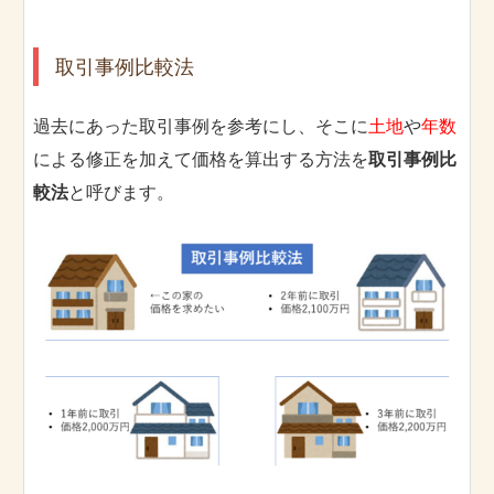
取引事例比較法
過去にあった取引事例を参考にし、そこに
土地
や
年数
による修正を加えて価格を算出する方法を
取引事例比
較法
と呼びます。