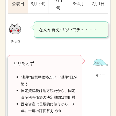
公表日
3月下旬
3~4月
7月1日
旬
なんか覚えづらいでチュ・・・
チョロ
とりあえず
キュー
“基準”値標準価格だけ、”基準”日が
違う
国定資産税は地方税だから、固定
資産税評価額の決定機関は市町村
固定資産は長期的に使うから、3
年に一度の評価替えでok