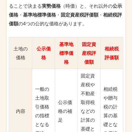
ることで決まる
実勢価格
（時価）と、それ以外の
公示
価格
・
基準地標準価格
・
固定資産税評価額
・
相続税評
価額
の4つの公的な価格があります。
基準地
固定資
土地の
公示価
相続税
標準価
産税評
価格
格
評価額
格
価額
固定資
産税や
一般の
相続税
不動産
土地取
や贈与
公示価
取得税
引価格
税の計
内容
格の補
などの
の指標
算の基
足
計算の
となる
礎とな
基礎と