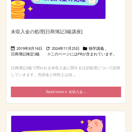
未収入金の処理[日商簿記3級講座]
2019年8月16日
2024年11月25日
独学講義
,



日商簿記検定3級
日商簿記3級で問われる未収入金に関する仕訳処理について説明
していきます。売掛金と特性上は似 ...
Read more
未収入金 ...