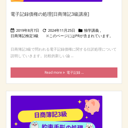
電子記録債権の処理[日商簿記3級講座]
2019年8月7日
2024年11月25日
独学講義
,



日商簿記検定3級
日商簿記3級で問われる電子記録債権に関する仕訳処理について
説明していきます。比較的新しい論 ...
Read more
電子記録 ...