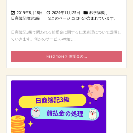
2019年8月18日
2024年11月25日
独学講義
,



日商簿記検定3級
日商簿記3級で問われる前受金に関する仕訳処理について説明し
ていきます。何かのサービスや物に ...
Read more
前受金の ...