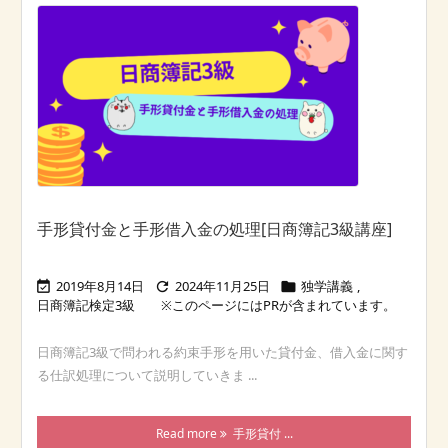
手形貸付金と手形借入金の処理[日商簿記3級講座]
2019年8月14日
2024年11月25日
独学講義
,



日商簿記検定3級
日商簿記3級で問われる約束手形を用いた貸付金、借入金に関す
る仕訳処理について説明していきま ...
Read more
手形貸付 ...