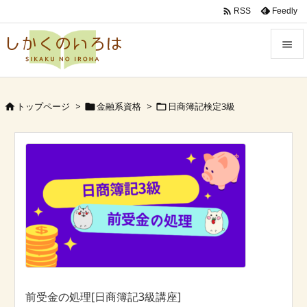

Feedly
RSS


Menu
トップページ
>
金融系資格
>
日商簿記検定3級




Sidebar

Prev

Next

Search
前受金の処理[日商簿記3級講座]