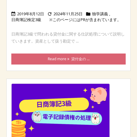
2019年8月12日
2024年11月25日
独学講義
,



日商簿記検定3級
日商簿記3級で問われる貸付金に関する仕訳処理について説明し
ていきます。資産として扱う勘定で ...
Read more
貸付金の ...