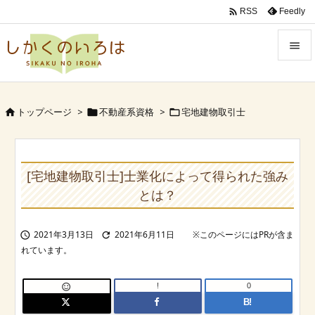

Feedly
RSS


Menu

トップページ
>
不動産系資格
>
宅地建物取引士



Sidebar

Prev
[宅地建物取引士]士業化によって得られた強み

とは？
Next

2021年3月13日
2021年6月11日


Search
!
0

B!