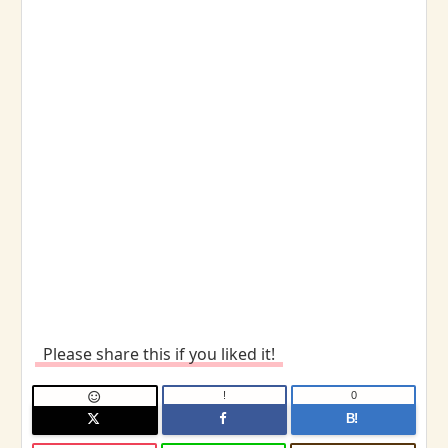
Please share this if you liked it!
!
0

B!