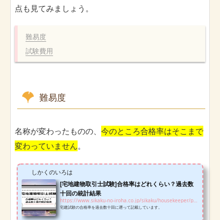
点も見てみましょう。
難易度
試験費用
難易度
名称が変わったものの、
今のところ合格率はそこまで
変わっていません
。
しかくのいろは
[宅地建物取引士試験]合格率はどれくらい？過去数
十回の統計結果
https://www.sikaku-no-iroha.co.jp/sikaku/housekeeper/pass-rate-hk
宅建試験の合格率を過去数十回に遡って記載しています。