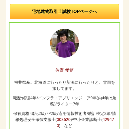
宅地建物取引士試験TOPページへ
佐野 孝矩
福井県産。北海道に行ったり新潟に行ったりと、雪国を
旅してます。
職歴:経理4年/インフラ・アプリエンジニア9年(内4年は兼
務)/ライター7年
保有資格:簿記2級/FP2級/応用情報技術者/統計検定2級/情
報処理安全確保支援士(
008620
)/中小企業診断士(
42947
0
) など