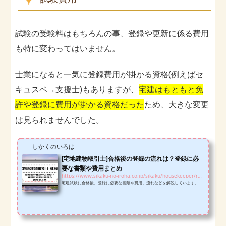
試験の受験料はもちろんの事、登録や更新に係る費用
も特に変わってはいません。
士業になると一気に登録費用が掛かる資格(例えばセ
キュスペ→支援士)もありますが、
宅建はもともと免
許や登録に費用が掛かる資格だった
ため、大きな変更
は見られませんでした。
しかくのいろは
[宅地建物取引士]合格後の登録の流れは？登録に必
要な書類や費用まとめ
https://www.sikaku-no-iroha.co.jp/sikaku/housekeeper/registration-hk
宅建試験に合格後、登録に必要な書類や費用、流れなどを解説しています。