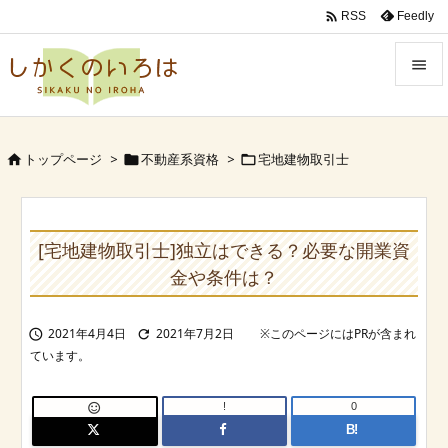

Feedly
RSS


Menu

トップページ
>
不動産系資格
>
宅地建物取引士



Sidebar

Prev
[宅地建物取引士]独立はできる？必要な開業資

金や条件は？
Next

2021年4月4日
2021年7月2日


Search
!
0

B!