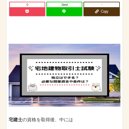
0
Send
-
Copy
宅建士
の資格を取得後、中には