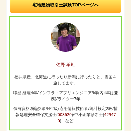
宅地建物取引士試験TOPページへ
佐野 孝矩
福井県産。北海道に行ったり新潟に行ったりと、雪国を
旅してます。
職歴:経理4年/インフラ・アプリエンジニア9年(内4年は兼
務)/ライター7年
保有資格:簿記2級/FP2級/応用情報技術者/統計検定2級/情
報処理安全確保支援士(
008620
)/中小企業診断士(
42947
0
) など