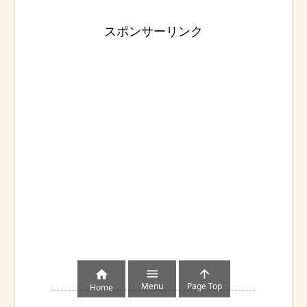
スポンサーリンク



Menu
Page Top
Home