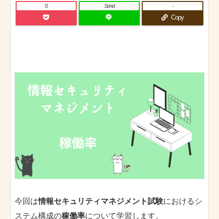
0
Send
-
Copy
今回は
情報セキュリティマネジメント試験
におけるシ
ステム構成の
稼働率
について学習します。