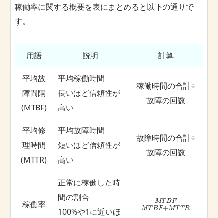
稼働率に関する概要を表にまとめると以下の通りで
す。
用語
説明
計算
平均故
平均稼働時間
稼働時間の合計÷
障間隔
長いほど信頼性が
故障の回数
(MTBF)
高い
平均修
平均故障時間
故障時間の合計÷
理時間
短いほど信頼性が
故障の回数
(MTTR)
高い
正常に稼働した時
間の割合
M
T
B
F
稼働率
+
M
T
B
F
M
T
T
R
100%や1に近いほ