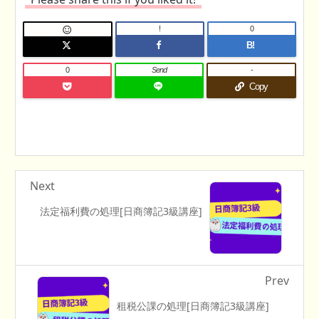
!
0

B!
0
Send
-
Copy
Next
法定福利費の処理[日商簿記3級講座]
Prev
租税公課の処理[日商簿記3級講座]