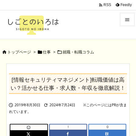

Feedly
RSS


Menu

トップページ
>
仕事
>
就職・転職コラム



Sidebar

Prev
[情報セキュリティマネジメント]転職価値は高

い？活かせる仕事・求人数・年収を徹底解説！
Next

Search
2019年8月30日
2024年7月24日


!
0

B!