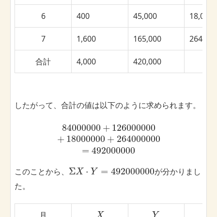
6
400
45,000
18,000,
7
1,600
165,000
264,000
合計
4,000
420,000
したがって、合計の値は以下のように求められます。
84000000
+
126000000
+
18000000
+
264000000
=
492000000
Σ
⋅
=
492000000
このことから、
が分かりまし
X
Y
た。
月
X
Y