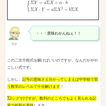
Σ
=
Σ
+
⋅
{
Y
a
X
n
b
2
Σ
⋅
=
Σ
+
Σ
X
Y
a
X
b
X
・・・意味わかんねぇ！！
ラク
この二次方程式を解けばいいのですが、なんだかやや
こしい式です。
しかし、
記号の意味さえ分かってしまえば中学校で習
う数学のレベルで十分解けます
！
Σ
(シグマ)ですが、数列のところでもよく見られる記
号で総和を意味
します。