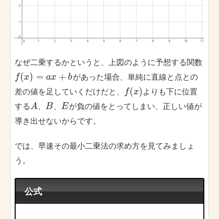
なぜ二乗するかというと、上図のように予想する関数
(
)
=
+
があった場合、単純に直線と点との
f
x
a
x
b
(
)
差の値を足していくだけだと、
よりも下に位置
f
x
する
、
、
が負の値をとってしまい、正しい値が
A
B
E
導き出せないからです。
では、早速その最小二乗法の求め方を見てみましょ
う。
公式