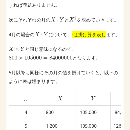
すれば問題ありません。
2
⋅
次にそれぞれの月の
と
を求めていきます。
X
Y
X
⋅
⋅
4月の場合の
について、
は掛け算を表し
ます。
X
Y
×
と同じ意味になるので、
X
Y
800
×
105000
=
84000000
となります。
5月以降も同様にその月の値を掛けていくと、以下の
ように表は埋まります。
月
X
Y
4
800
105,000
84,000
5
1,200
105,000
126,000