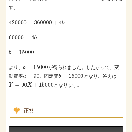
す。
420000
=
360000
+
4
b
60000
=
4
b
=
15000
b
=
15000
より、
が得られました。したがって、変
b
=
90
=
15000
動費率
、固定費
となり、答えは
a
b
=
90
+
15000
となります。
Y
X
正答