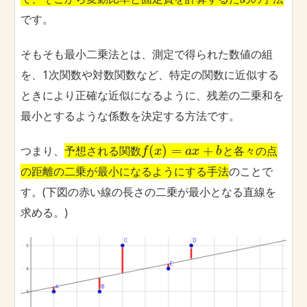
です。
そもそも最小二乗法とは、測定で得られた数値の組
を、1次関数や対数関数など、特定の関数に近似する
ときにより正確な近似になるように、残差の二乗和を
最小とするような係数を決定する方法です。
(
)
=
+
つまり、
予想される関数
と各々の点
f
x
a
x
b
の距離の二乗が最小になるようにする手法
のことで
す。(下図の赤い線の長さの二乗が最小となる直線を
求める。)