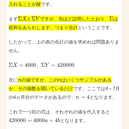
入れることが鍵
です。
Σ
Σ
Σ
まず
と
ですが、先ほど説明したとおり、
は
X
Y
総和をあらわします。つまり合計
ということです。
したがって、上の表の合計の値を求めれば問題ありま
せん。
Σ
=
4000
Σ
=
420000
、
X
Y
次に
の値ですが、このnはいくつサンプルがある
n
か、その個数を聞いているだけ
です。ここでは4～7月
=
4
の4ヵ月分のデータがあるので、
となります。
n
これで一つ目の式は、それぞれの値を代入すると
420000
=
4000
+
4
となります。
a
b