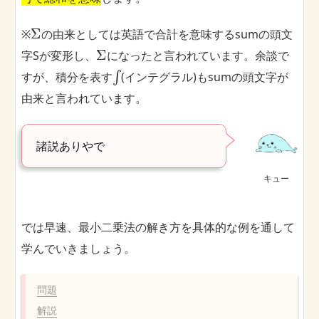
Σ
※
の由来としては英語で合計を意味するsumの頭文
Σ
字Sが変形し、
になったと言われています。余談で
すが、積分を表す
∫
(インテグラル)もsumの頭文字が
由来と言われています。
諸説ありやで
キュー
では早速、最小二乗法の解き方を具体的な例を通して
学んでいきましょう。
問題
解説