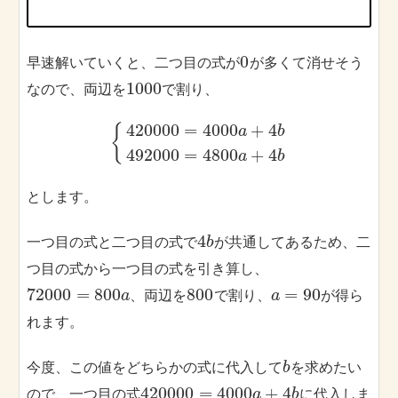
0
早速解いていくと、二つ目の式が
が多くて消せそう
1000
なので、両辺を
で割り、
420000
=
4000
+
4
{
a
b
492000
=
4800
+
4
a
b
とします。
4
一つ目の式と二つ目の式で
が共通してあるため、二
b
つ目の式から一つ目の式を引き算し、
72000
=
800
800
=
90
、両辺を
で割り、
が得ら
a
a
れます。
今度、この値をどちらかの式に代入して
を求めたい
b
420000
=
4000
+
4
ので、一つ目の式
に代入しま
a
b