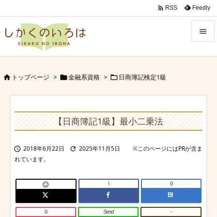

Feedly
RSS


Menu

トップページ
>
金融系資格
>
日商簿記検定1級



Sidebar

Prev
【日商簿記1級】最小二乗法

Next
2018年6月22日
2025年11月5日



Search
!
0

B!
0
Send
-