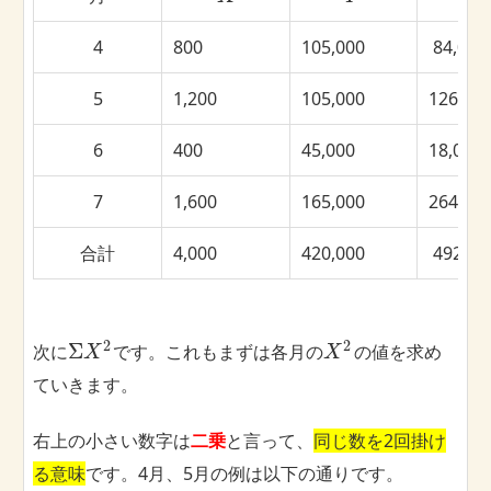
4
800
105,000
84,000
5
1,200
105,000
126,000
6
400
45,000
18,000,
7
1,600
165,000
264,000
合計
4,000
420,000
492,00
2
2
Σ
次に
です。これもまずは各月の
の値を求め
X
X
ていきます。
右上の小さい数字は
二乗
と言って、
同じ数を2回掛け
る意味
です。4月、5月の例は以下の通りです。