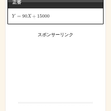
正答
=
90
+
15000
Y
X
スポンサーリンク