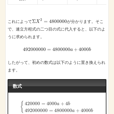
2
Σ
=
4800000
これによって
が分かります。そこ
X
で、連立方程式の二つ目の式に代入すると、以下のよ
うに求められます。
492000000
=
4800000
+
4000
a
b
したがって、初めの数式は以下のように置き換えられ
ます。
数式
420000
=
4000
+
4
{
a
b
492000000
=
4800000
+
4000
a
b