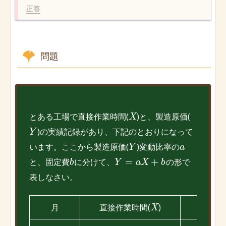
正答
問題
とある工場で直接作業時間(
)と、製造原価(
X
)の実績記録があり、下記のとおりになって
Y
います。ここから製造原価(
)変動比率の
Y
a
=
+
と、固定費
に分けて、
の形で
b
Y
a
X
b
表しなさい。
月
直接作業時間(
)
製造
X