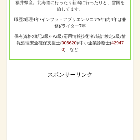
福井県産。北海道に行ったり新潟に行ったりと、雪国を
旅してます。
職歴:経理4年/インフラ・アプリエンジニア9年(内4年は兼
務)/ライター7年
保有資格:簿記2級/FP2級/応用情報技術者/統計検定2級/情
報処理安全確保支援士(
008620
)/中小企業診断士(
42947
0
) など
スポンサーリンク