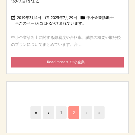
後の進路など
2019年3月4日
2025年7月29日
中小企業診断士



中小企業診断士に関する難易度や合格率、試験の概要や取得後
のプランについてまとめています。合 ...
Read more
中小企業 ...
«
‹
1
2
›
»