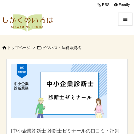

Feedly
RSS


Menu

トップページ
>
ビジネス・法務系資格


Sidebar

Prev

Next

Search
[中小企業診断士]診断士ゼミナールの口コミ・評判