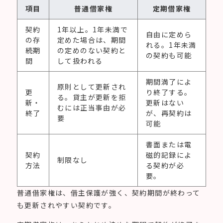
項目
普通借家権
定期借家権
契約
1年以上。1年未満で
自由に定めら
の存
定めた場合は、期間
れる。1年未満
続期
の定めのない契約と
の契約も可能
間
して扱われる
期間満了によ
原則として更新され
更
り終了する。
る。貸主が更新を拒
新・
更新はない
むには正当事由が必
終了
が、再契約は
要
可能
書面または電
契約
磁的記録によ
制限なし
方法
る契約が必
要。
普通借家権は、借主保護が強く、契約期間が終わって
も更新されやすい契約です。