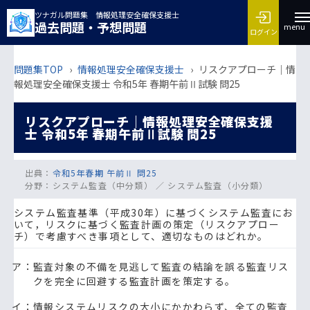
ツナガル問題集 情報処理安全確保支援士
過去問題・予想問題
menu
ログイン
問題集TOP
›
情報処理安全確保支援士
›
リスクアプローチ｜情
報処理安全確保支援士 令和5年 春期午前Ⅱ試験 問25
リスクアプローチ｜情報処理安全確保支援
士 令和5年 春期午前Ⅱ試験 問25
出典：
令和5年春期 午前Ⅱ 問25
分野：
システム監査（中分類） ／ システム監査（小分類）
システム監査基準（平成30年）に基づくシステム監査にお
いて，リスクに基づく監査計画の策定（リスクアプロー
チ）で考慮すべき事項として、適切なものはどれか。
ア：監査対象の不備を見逃して監査の結論を誤る監査リス
クを完全に回避する監査計画を策定する。
イ：情報システムリスクの大小にかかわらず、全ての監査