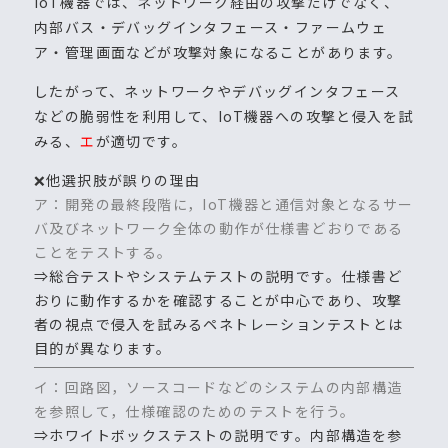
IoT機器では、ネットワーク経由の攻撃だけでなく、
内部バス・デバッグインタフェース・ファームウェ
ア・管理画面などが攻撃対象になることがあります。
したがって、ネットワークやデバッグインタフェース
などの脆弱性を利用して、IoT機器への攻撃と侵入を試
みる、
エ
が適切です。
❌他選択肢が誤りの理由
ア：開発の最終段階に，IoT機器と通信対象となるサー
バ及びネットワーク全体の動作が仕様書どおりである
ことをテストする。
⇒総合テストやシステムテストの説明です。仕様書ど
おりに動作するかを確認することが中心であり、攻撃
者の視点で侵入を試みるペネトレーションテストとは
目的が異なります。
イ：回路図，ソースコードなどのシステムの内部構造
を参照して，仕様確認のためのテストを行う。
⇒ホワイトボックステストの説明です。内部構造を参