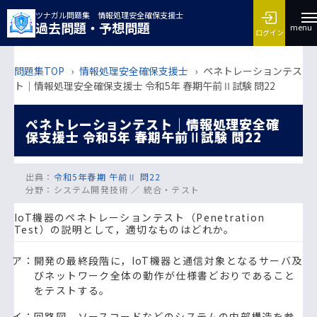
ツナガル問題集 情報処理安全確保支援士
過去問題・予想問題
menu
ログイン
問題集TOP
›
情報処理安全確保支援士
›
ペネトレーションテス
ト｜情報処理安全確保支援士 令和5年 春期午前Ⅱ試験 問22
ペネトレーションテスト｜情報処理安全確
保支援士 令和5年 春期午前Ⅱ試験 問22
出典：
令和5年春期 午前Ⅱ 問22
分野：
システム開発技術 ／ 統合・テスト
IoT機器のペネトレーションテスト（Penetration
Test）の説明として，適切なものはどれか。
ア：開発の最終段階に，IoT機器と通信対象となるサーバ及
びネットワーク全体の動作が仕様書どおりであること
をテストする。
イ：回路図，ソースコードなどのシステムの内部構造を参