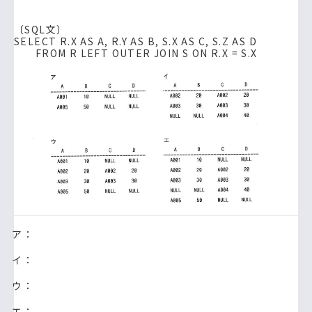
〔SQL文〕
SELECT R.X AS A, R.Y AS B, S.X AS C, S.Z AS D
FROM R LEFT OUTER JOIN S ON R.X = S.X
ア：
イ：
ウ：
エ：