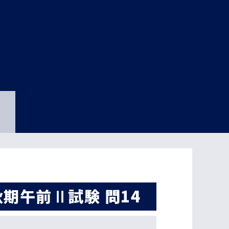
秋期午前Ⅱ試験 問14