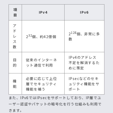
項
IPv4
IPv6
目
ア
ド
128
2
個、非常に多
32
レ
2
個、約42億個
数
ス
数
IPv4のアドレス
目
従来のインターネ
不足を解消するた
的
ット通信で利用
めに策定
必要に応じて上位
IPsecなどのセキ
機
層でセキュリティ
ュリティ機能をサ
能
機能を補う
ポート
また、IPv6ではIPsecをサポートしており、IP層でユ
ーザー認証やパケットの暗号化を行う仕組みも利用で
きます。