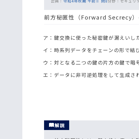
出典：
令和4年秋期 午前Ⅱ 問8
分野：
セキュリテ
前方秘匿性（Forward Secr
ア：鍵交換に使った秘密鍵が漏えいし
イ：時系列データをチェーンの形で結
ウ：対となる二つの鍵の片方の鍵で暗
エ：データに非可逆処理をして生成さ
解説