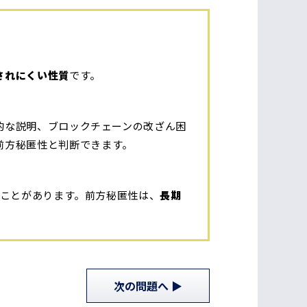
されにくい性質
です。
的な説明、ブロックチェーンの改ざん困
前方秘匿性と判断できます。
ることがあります。前方秘匿性は、
長期
次
の問題
へ