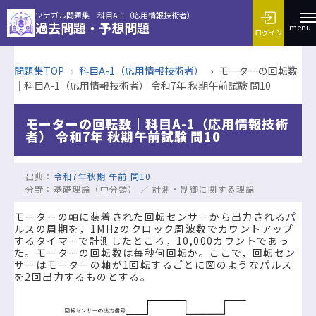
ツナガル問題集 科目A-1（応用情報技術者）
過去問題・予想問題
menu
ログイン
問題集TOP
›
科目A-1（応用情報技術者）
›
モーターの回転数
｜科目A-1（応用情報技術者） 令和7年 秋期午前試験 問10
モーターの回転数｜科目A-1（応用情報技術
者） 令和7年 秋期午前試験 問10
出典：
令和7年秋期 午前 問10
分野：
基礎理論（中分類） ／ 計測・制御に関する理論
モーターの軸に装着された回転センサーから出力されるパ
ルスの周期を，1MHzのクロック周波数でカウントアップ
するタイマーで計測したところ，10,000カウントであっ
た。モーターの回転数は毎秒何回転か。ここで，回転セン
サーはモーターの軸が1回転するごとに図のようなパルス
を2回出力するものとする。