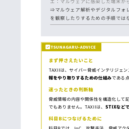
エ：マルウェアに感染した端末か
⇒マルウェア解析やデジタルフォレ
を観察したりするための手順では
TSUNAGARU-ADVICE
まず押さえたいこと
TAXIIは、サイバー脅威インテリジ
報をやり取りするための仕組み
である
迷ったときの判断軸
脅威情報の内容や関係性を構造化して記
でもありません。TAXIIは、
STIXな
科目Bにつなげるために
科目Bでは、IoC、攻撃手法、脅威ア