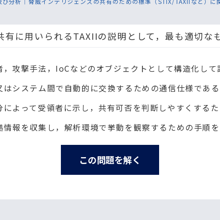
及び分析｜脅威インテリジェンスの共有のための標準（STIX/TAXIIなど）に
有に用いられるTAXIIの説明として，最も適切な
者，攻撃手法，IoCなどのオブジェクトとして構造化して
又はシステム間で自動的に交換するための通信仕様である
分によって受領者に示し，共有可否を判断しやすくするた
拠情報を収集し，解析環境で挙動を観察するための手順を
この問題を解く