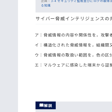
出典：
3-4 セキュリティ監視並びにログの取得
る知識
サイバー脅威インテリジェンスの共
ア：脅威情報の内容や関係性を，攻撃
イ：構造化された脅威情報を，組織間
ウ：脅威情報の取扱い範囲を，色の区
エ：マルウェアに感染した端末から証
解説