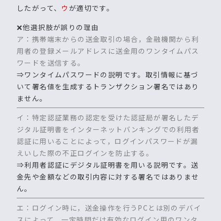
したがって、
ウ
が適切です。
❌他選択肢が誤りの理由
ア：携帯端末からの送金取引の場合，金融機関から利
用者の登録メールアドレスに送金用のワンタイムパス
ワードを送信する。
⇒ワンタイムパスワードの説明です。取引情報に基づ
いて署名値を生成するトランザクション署名ではあり
ません。
イ：特定認証業務の認定を受けた認証局が署名したデ
ジタル証明書をインターネットバンキングでの利用者
認証に用いることによって，ログインパスワードが漏
えいした際の不正ログインを防止する。
⇒利用者認証にデジタル証明書を用いる説明です。送
金先や金額などの取引内容に対する署名ではありませ
ん。
エ：ログイン時に，送金操作を行うPCとは別のデバイ
スによって，一定時間だけ有効なログイン用のワンタ