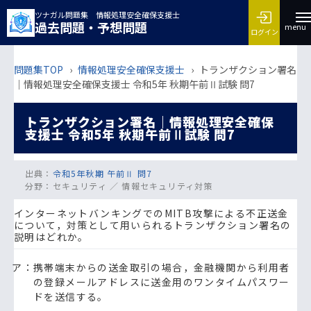
ツナガル問題集 情報処理安全確保支援士
過去問題・予想問題
menu
ログイン
問題集TOP
›
情報処理安全確保支援士
›
トランザクション署名
｜情報処理安全確保支援士 令和5年 秋期午前Ⅱ試験 問7
トランザクション署名｜情報処理安全確保
支援士 令和5年 秋期午前Ⅱ試験 問7
出典：
令和5年秋期 午前Ⅱ 問7
分野：
セキュリティ ／ 情報セキュリティ対策
インターネットバンキングでのMITB攻撃による不正送金
について，対策として用いられるトランザクション署名の
説明はどれか。
ア：携帯端末からの送金取引の場合，金融機関から利用者
の登録メールアドレスに送金用のワンタイムパスワー
ドを送信する。