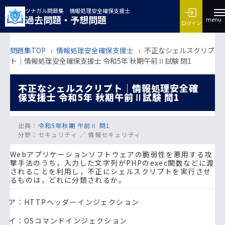
ツナガル問題集 情報処理安全確保支援士
過去問題・予想問題
menu
ログイン
問題集TOP
›
情報処理安全確保支援士
›
不正なシェルスクリプ
ト｜情報処理安全確保支援士 令和5年 秋期午前Ⅱ試験 問1
不正なシェルスクリプト｜情報処理安全確
保支援士 令和5年 秋期午前Ⅱ試験 問1
出典：
令和5年秋期 午前Ⅱ 問1
分野：
セキュリティ ／ 情報セキュリティ
Webアプリケーションソフトウェアの脆弱性を悪用する攻
撃手法のうち，入力した文字列がPHPのexec関数などに渡
されることを利用し，不正にシェルスクリプトを実行させ
るものは，どれに分類されるか。
ア：HTTPヘッダーインジェクション
イ：OSコマンドインジェクション