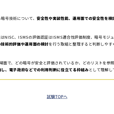
する暗号技術について、
安全性や実装性能、運用面での安全性を検
NISC、ISMSの評価認証はISMS適合性評価制度、暗号モ
の技術的評価や運用面の検討
を行う取組と整理すると判断しやす
る場面で、どの暗号が安全と評価されているか、どのリストを参
価し、電子政府などでの利用判断に役立てる枠組み
として理解し
試験TOPへ