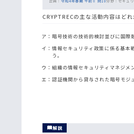
出典：
令和4年春期 午前Ⅱ 問10
分野：
セキュリ
CRYPTRECの主な活動内容はど
ア：暗号技術の技術的検討並びに国際
イ：情報セキュリティ政策に係る基本
う。
ウ：組織の情報セキュリティマネジメ
エ：認証機関から貸与された暗号モジ
解説