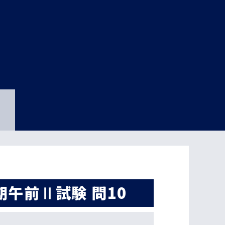
期午前Ⅱ試験 問10