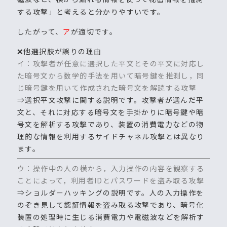
する攻撃」と考えると分かりやすいです。
したがって、
ア
が適切です。
❌他選択肢が誤りの理由
イ：攻撃者が任意に選択した平文とその平文に対応し
た暗号文から数学的手法を用いて暗号鍵を推測し，同
じ暗号鍵を用いて作成された暗号文を解読する攻撃
⇒選択平文攻撃に関する説明です。攻撃者が選んだ平
文と、それに対応する暗号文を手掛かりに暗号鍵や暗
号文を解析する攻撃であり、装置の消費電力などの物
理的な情報を利用するサイドチャネル攻撃とは異なり
ます。
ウ：操作中の人の横から，入力操作の内容を観察する
ことによって，利用者IDとパスワードを盗み取る攻撃
⇒ショルダーハッキングの説明です。人の入力操作を
のぞき見して認証情報を盗み取る攻撃であり、暗号化
装置の処理時に生じる消費電力や電磁波などを解析す