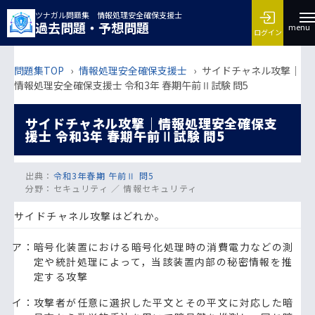
ツナガル問題集 情報処理安全確保支援士
過去問題・予想問題
menu
ログイン
問題集TOP
›
情報処理安全確保支援士
›
サイドチャネル攻撃｜
情報処理安全確保支援士 令和3年 春期午前Ⅱ試験 問5
サイドチャネル攻撃｜情報処理安全確保支
援士 令和3年 春期午前Ⅱ試験 問5
出典：
令和3年春期 午前Ⅱ 問5
分野：
セキュリティ ／ 情報セキュリティ
サイドチャネル攻撃はどれか。
ア：暗号化装置における暗号化処理時の消費電力などの測
定や統計処理によって，当該装置内部の秘密情報を推
定する攻撃
イ：攻撃者が任意に選択した平文とその平文に対応した暗