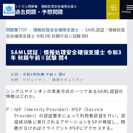
ツナガル問題集 情報処理安全確保支援士
過去問題・予想問題
menu
ログイン
問題集TOP
›
情報処理安全確保支援士
›
SAML認証｜情報処理
安全確保支援士 令和3年 秋期午前Ⅱ試験 問4
SAML認証｜情報処理安全確保支援士 令和3
年 秋期午前Ⅱ試験 問4
出典：
令和3年秋期 午前Ⅱ 問4
分野：
セキュリティ ／ 情報セキュリティ
シングルサインオンの実装方式の一つであるSAML認証の
特徴はどれか。
ア：IdP（Identity Provider）がSP（Service
Provider）の認証要求によって利用者認証を行い，認
証成功後に発行されるアサーションをSPが検証し，問
題がなければクライアントがSPにアクセスする。