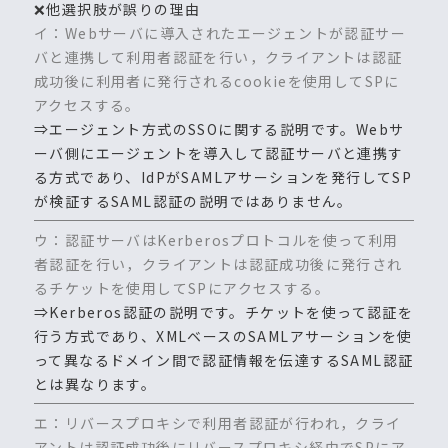
❌他選択肢が誤りの理由
イ：Webサーバに導入されたエージェントが認証サー
バと連携して利用者認証を行い，クライアントは認証
成功後に利用者に発行されるcookieを使用してSPに
アクセスする。
⇒エージェント方式のSSOに関する説明です。Webサ
ーバ側にエージェントを導入して認証サーバと連携す
る方式であり、IdPがSAMLアサーションを発行してSP
が検証するSAML認証の説明ではありません。
ウ：認証サーバはKerberosプロトコルを使って利用
者認証を行い，クライアントは認証成功後に発行され
るチケットを使用してSPにアクセスする。
⇒Kerberos認証の説明です。チケットを使って認証を
行う方式であり、XMLベースのSAMLアサーションを使
って異なるドメイン間で認証情報を伝達するSAML認証
とは異なります。
エ：リバースプロキシで利用者認証が行われ，クライ
アントは認証成功後にリバースプロキシ経由でSPにア