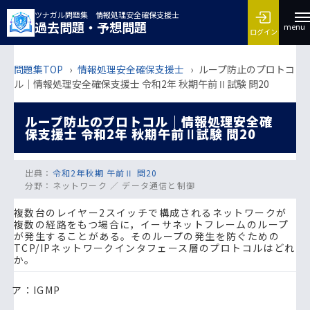
ツナガル問題集 情報処理安全確保支援士
過去問題・予想問題
menu
ログイン
問題集TOP
›
情報処理安全確保支援士
›
ループ防止のプロトコ
ル｜情報処理安全確保支援士 令和2年 秋期午前Ⅱ試験 問20
ループ防止のプロトコル｜情報処理安全確
保支援士 令和2年 秋期午前Ⅱ試験 問20
出典：
令和2年秋期 午前Ⅱ 問20
分野：
ネットワーク ／ データ通信と制御
複数台のレイヤー2スイッチで構成されるネットワークが
複数の経路をもつ場合に，イーサネットフレームのループ
が発生することがある。そのループの発生を防ぐための
TCP/IPネットワークインタフェース層のプロトコルはどれ
か。
ア：IGMP