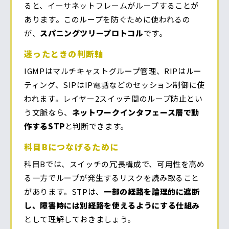
ると、イーサネットフレームがループすることが
あります。このループを防ぐために使われるの
が、
スパニングツリープロトコル
です。
迷ったときの判断軸
IGMPはマルチキャストグループ管理、RIPはルー
ティング、SIPはIP電話などのセッション制御に使
われます。レイヤー2スイッチ間のループ防止とい
う文脈なら、
ネットワークインタフェース層で動
作するSTP
と判断できます。
科目Bにつなげるために
科目Bでは、スイッチの冗長構成で、可用性を高め
る一方でループが発生するリスクを読み取ること
があります。STPは、
一部の経路を論理的に遮断
し、障害時には別経路を使えるようにする仕組み
として理解しておきましょう。