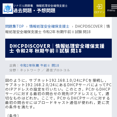
ツナガル問題集 情報処理安全確保支援士
過去問題・予想問題
menu
ログイン
問題集TOP
›
情報処理安全確保支援士
›
DHCPDISCOVER｜情
報処理安全確保支援士 令和2年 秋期午前Ⅱ試験 問18
DHCPDISCOVER｜情報処理安全確保支援
士 令和2年 秋期午前Ⅱ試験 問18
出典：
令和2年秋期 午前Ⅱ 問18
分野：
ネットワーク ／ 通信プロトコル
図のように，サブネット192.168.1.0/24にPCを接続し，
サブネット192.168.2.0/24にあるDHCPサーバによってPC
のIPアドレスの設定を行いたい。このとき，PCからDHCP
サーバに対する最初の問合せの宛先IPアドレスとして，適
切なものはどれか。ここで，PCからDHCPサーバに対する
最初の問合せにはブロードキャスト通信が使われ，更に次
の条件を満たす。
〔条件〕