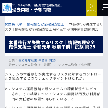
ツナガル問題集 情報処理安全確保支援士
過去問題・予想問題
menu
ログイン
問題集TOP
›
情報処理安全確保支援士
›
本番移行が失敗するリ
スク｜情報処理安全確保支援士 令和元年 秋期午前Ⅱ試験 問25
本番移行が失敗するリスク｜情報処理安全
確保支援士 令和元年 秋期午前Ⅱ試験 問25
出典：
令和元年秋期 午前Ⅱ 問25
分野：
システム監査（中分類） ／ システム監査（小分類）
システムの本番移行が失敗するリスクに対するコントロー
ルを監査するときのチェックポイントはどれか。
ア：システム運用段階で新システムの稼働状況がレビュー
され，その結果についてシステム開発部門及び利用部
門の責任者の承認が得られていること
イ：システム開発段階で抽出された問題への対策が，次期